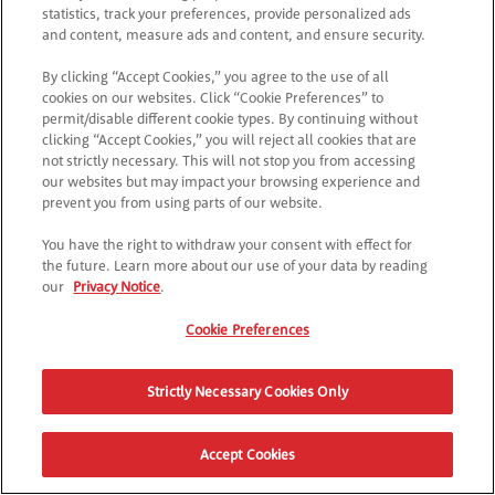
statistics, track your preferences, provide personalized ads
uniquement) : entre le 7 janvier 2025 à 00 h 01 et le
and content, measure ads and content, and ensure security.
15 juillet 2025 à 23 h 59 inclus, les utilisateurs
peuvent réclamer 100 points Nintendo Platinum
By clicking “Accept Cookies,” you agree to the use of all
gratuits (« cadeaux ») d’une valeur d’environ 3,99 €
cookies on our websites. Click “Cookie Preferences” to
permit/disable different cookie types. By continuing without
à utiliser sur leur compte Nintendo.
clicking “Accept Cookies,” you will reject all cookies that are
not strictly necessary. This will not stop you from accessing
2. Comment demander et gagner des points
our websites but may impact your browsing experience and
Nintendo Platinum :
prevent you from using parts of our website.
a. Aller sur Pringles à l’aide d’un
You have the right to withdraw your consent with effect for
smartphone
pringles.com
accéder à l’Offre
the future. Learn more about our use of your data by reading
promotionnelle Super Mario ;
our
Privacy Notice
.
b. Créer un compte ou se connecter à un compte
Cookie Preferences
Kellogg’s ;
c. Cliquer sur « Fais pop et marque des points » ;
d. Les utilisateurs recevront alors un code unique
Strictly Necessary Cookies Only
à utiliser sur leur compte Nintendo ;
e. Utiliser le bouton « Utiliser un code sur
Accept Cookies
My Nintendo » pour aller sur la page de