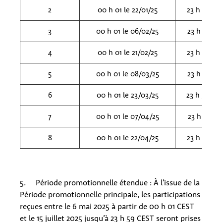
2
00 h 01 le 22/01/25
23 h 59 le
3
00 h 01 le 06/02/25
23 h 59 le
4
00 h 01 le 21/02/25
23 h 59 le
5
00 h 01 le 08/03/25
23 h 59 le
6
00 h 01 le 23/03/25
23 h 59 le
7
00 h 01 le 07/04/25
23 h 59 le 
8
00 h 01 le 22/04/25
23 h 59 le
5. Période promotionnelle étendue : À l’issue de la
Période promotionnelle principale, les participations
reçues entre le 6 mai 2025 à partir de 00 h 01 CEST
et le 15 juillet 2025 jusqu’à 23 h 59 CEST seront prises