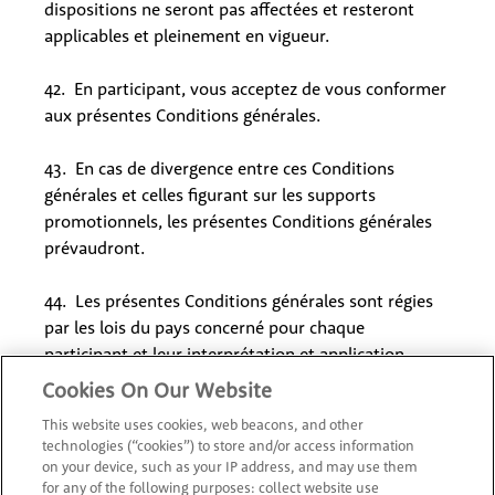
dispositions ne seront pas affectées et resteront
applicables et pleinement en vigueur.
42. En participant, vous acceptez de vous conformer
aux présentes Conditions générales.
43. En cas de divergence entre ces Conditions
générales et celles figurant sur les supports
promotionnels, les présentes Conditions générales
prévaudront.
44. Les présentes Conditions générales sont régies
par les lois du pays concerné pour chaque
participant et leur interprétation et application
seront soumises à la compétence exclusive des
Cookies On Our Website
tribunaux du pays concerné dans lequel ils résident.
This website uses cookies, web beacons, and other
technologies (“cookies”) to store and/or access information
1. Cadeau My Nintendo Platinum Points
on your device, such as your IP address, and may use them
(personnes résidant en Belgique et au Luxembourg
for any of the following purposes: collect website use