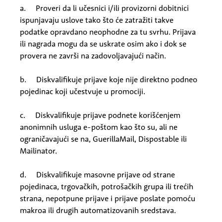
a. Proveri da li učesnici i/ili provizorni dobitnici
ispunjavaju uslove tako što će zatražiti takve
podatke opravdano neophodne za tu svrhu. Prijava
ili nagrada mogu da se uskrate osim ako i dok se
provera ne završi na zadovoljavajući način.
b. Diskvalifikuje prijave koje nije direktno podneo
pojedinac koji učestvuje u promociji.
c. Diskvalifikuje prijave podnete korišćenjem
anonimnih usluga e-poštom kao što su, ali ne
ograničavajući se na, GuerillaMail, Dispostable ili
Mailinator.
d. Diskvalifikuje masovne prijave od strane
pojedinaca, trgovačkih, potrošačkih grupa ili trećih
strana, nepotpune prijave i prijave poslate pomoću
makroa ili drugih automatizovanih sredstava.