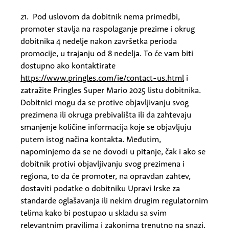
21. Pod uslovom da dobitnik nema primedbi,
promoter stavlja na raspolaganje prezime i okrug
dobitnika 4 nedelje nakon završetka perioda
promocije, u trajanju od 8 nedelja. To će vam biti
dostupno ako kontaktirate
https://www.pringles.com/ie/contact-us.html
i
zatražite Pringles Super Mario 2025 listu dobitnika.
Dobitnici mogu da se protive objavljivanju svog
prezimena ili okruga prebivališta ili da zahtevaju
smanjenje količine informacija koje se objavljuju
putem istog načina kontakta. Međutim,
napominjemo da se ne dovodi u pitanje, čak i ako se
dobitnik protivi objavljivanju svog prezimena i
regiona, to da će promoter, na opravdan zahtev,
dostaviti podatke o dobitniku Upravi Irske za
standarde oglašavanja ili nekim drugim regulatornim
telima kako bi postupao u skladu sa svim
relevantnim pravilima i zakonima trenutno na snazi.