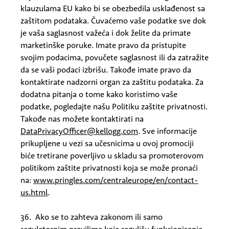
klauzulama EU kako bi se obezbedila usklađenost sa
zaštitom podataka. Čuvaćemo vaše podatke sve dok
je vaša saglasnost važeća i dok želite da primate
marketinške poruke. Imate pravo da pristupite
svojim podacima, povučete saglasnost ili da zatražite
da se vaši podaci izbrišu. Takođe imate pravo da
kontaktirate nadzorni organ za zaštitu podataka. Za
dodatna pitanja o tome kako koristimo vaše
podatke, pogledajte našu Politiku zaštite privatnosti.
Takođe nas možete kontaktirati na
DataPrivacyOfficer@kellogg.com
. Sve informacije
prikupljene u vezi sa učesnicima u ovoj promociji
biće tretirane poverljivo u skladu sa promoterovom
politikom
zaštite privatnosti koja se može pronaći
na:
www.pringles.com/centraleurope/en/contact-
us.html
.
36. Ako se to zahteva zakonom ili samo