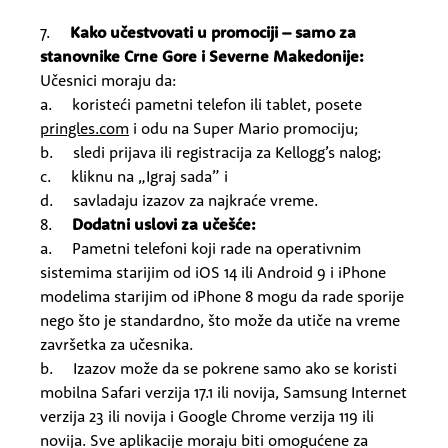
7.
Kako učestvovati u promociji – samo za
stanovnike Crne Gore i Severne Makedonije:
Učesnici moraju da:
a. koristeći pametni telefon ili tablet, posete
pringles.com
i odu na Super Mario promociju;
b. sledi prijava ili registracija za Kellogg’s nalog;
c. kliknu na „Igraj sada” i
d. savladaju izazov za najkraće vreme.
8.
Dodatni uslovi za učešće:
a. Pametni telefoni koji rade na operativnim
sistemima starijim od iOS 14 ili Android 9 i iPhone
modelima starijim od iPhone 8 mogu da rade sporije
nego što je standardno, što može da utiče na vreme
završetka za učesnika.
b. Izazov može da se pokrene samo ako se koristi
mobilna Safari verzija 17.1 ili novija, Samsung Internet
verzija 23 ili novija i Google Chrome verzija 119 ili
novija. Sve aplikacije moraju biti omogućene za