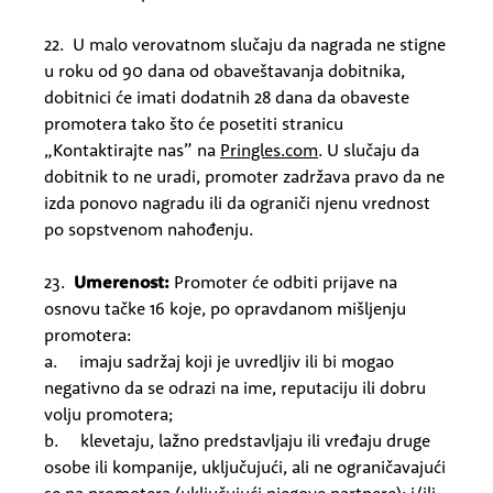
22. U malo verovatnom slučaju da nagrada ne stigne
u roku od 90 dana od obaveštavanja dobitnika,
dobitnici će imati dodatnih 28 dana da obaveste
promotera tako što će posetiti stranicu
„Kontaktirajte nas” na
Pringles.com
.
U slučaju da
dobitnik to ne uradi, promoter zadržava pravo da ne
izda ponovo nagradu ili da ograniči njenu vrednost
po sopstvenom nahođenju.
23.
Umerenost:
Promoter će odbiti prijave na
osnovu tačke 16 koje, po opravdanom mišljenju
promotera:
a. imaju sadržaj koji je uvredljiv ili bi mogao
negativno da se odrazi na ime, reputaciju ili dobru
volju promotera;
b. klevetaju, lažno predstavljaju ili vređaju druge
osobe ili kompanije, uključujući, ali ne ograničavajući