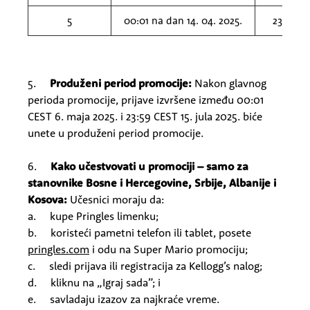
5
00:01 na dan 14. 04. 2025.
23:59 na
5.
Produženi period promocije:
Nakon glavnog
perioda promocije, prijave izvršene između 00:01
CEST 6. maja 2025. i 23:59 CEST 15. jula 2025. biće
unete u produženi period promocije.
6.
Kako učestvovati u promociji – samo za
stanovnike Bosne i Hercegovine, Srbije, Albanije i
Kosova:
Učesnici moraju da:
a. kupe Pringles limenku;
b. koristeći pametni telefon ili tablet, posete
pringles.com
i odu na Super Mario promociju;
c. sledi prijava ili registracija za Kellogg’s nalog;
d. kliknu na „Igraj sada”; i
e. savladaju izazov za najkraće vreme.