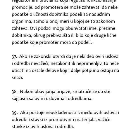
regulatornim pravilima koja regulišu funkcionisanje
promocije, od promotera se može zahtevati da neke
podatke o ličnosti dobitnika podeli sa nadležnim
organima, samo u onoj meri u kojoj se to zakonom
zahteva. Ovi podaci mogu obuhvatati ime, prezime
dobitnika, okrug prebivališta ili bilo koje druge lične
podatke koje promoter mora da podeli.
37. Ako se zakonski utvrdi da je neki deo ovih uslova
i odredbi nevažeći, nezakonit ili neprimenljiv, to neće
uticati na ostale delove koji i dalje potpuno ostaju na
snazi.
38. Nakon obavljanja prijave, smatraće se da ste
saglasni sa ovim uslovima i odredbama.
39. Ako postoje neusklađenosti između ovih uslova i
odredbi i stavki iz promotivnih materijala, važiće
stavke iz ovih uslova i odredbi.