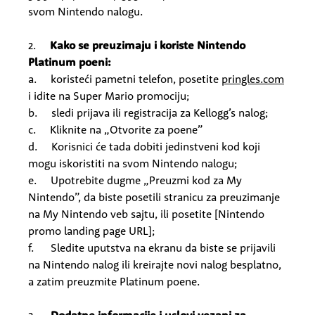
svom Nintendo nalogu.
2.
Kako se preuzimaju i koriste Nintendo
Platinum poeni:
a. koristeći pametni telefon, posetite
pringles.com
i idite na Super Mario promociju;
b. sledi prijava ili registracija za Kellogg’s nalog;
c. Kliknite na „Otvorite za poene”
d. Korisnici će tada dobiti jedinstveni kod koji
mogu iskoristiti na svom Nintendo nalogu;
e. Upotrebite dugme „Preuzmi kod za My
Nintendo”, da biste posetili stranicu za preuzimanje
na My Nintendo veb sajtu, ili posetite [Nintendo
promo landing page URL];
f. Sledite uputstva na ekranu da biste se prijavili
na Nintendo nalog ili kreirajte novi nalog besplatno,
a zatim preuzmite Platinum poene.