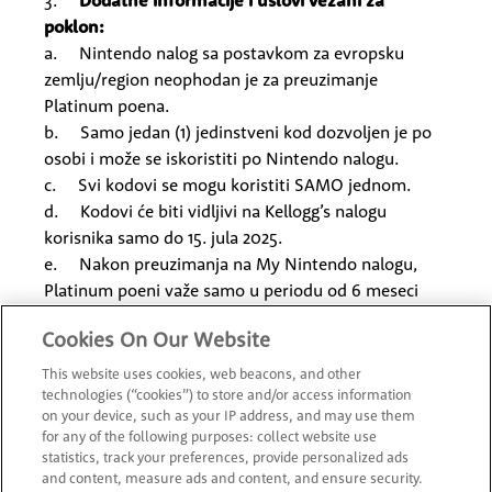
3.
Dodatne informacije i uslovi vezani za
poklon:
a. Nintendo nalog sa postavkom za evropsku
zemlju/region neophodan je za preuzimanje
Platinum poena.
b. Samo jedan (1) jedinstveni kod dozvoljen je po
osobi i može se iskoristiti po Nintendo nalogu.
c. Svi kodovi se mogu koristiti SAMO jednom.
d. Kodovi će biti vidljivi na Kellogg’s nalogu
korisnika samo do 15. jula 2025.
e. Nakon preuzimanja na My Nintendo nalogu,
Platinum poeni važe samo u periodu od 6 meseci
otada. Svi Platinum poeni koji se ne iskoriste nakon
Cookies On Our Website
ovog perioda nestaće sa korisničkog My Nintendo
naloga.
This website uses cookies, web beacons, and other
f. Kodovi mogu da se preuzmu na [Nintendo
technologies (“cookies”) to store and/or access information
on your device, such as your IP address, and may use them
promo landing page URL] ili
for any of the following purposes: collect website use
https://my.nintendo.com/serial_number
od 7.
statistics, track your preferences, provide personalized ads
januara 2025. do 30. septembra 2025.
and content, measure ads and content, and ensure security.