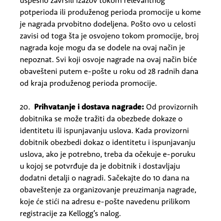
uspešno završili izazov tokom relevantnog
potperioda ili produženog perioda promocije u kome
je nagrada prvobitno dodeljena. Pošto ovo u celosti
zavisi od toga šta je osvojeno tokom promocije, broj
nagrada koje mogu da se dodele na ovaj način je
nepoznat. Svi koji osvoje nagrade na ovaj način biće
obavešteni putem e-pošte u roku od 28 radnih dana
od kraja produženog perioda promocije.
20.
Prihvatanje i dostava nagrade:
Od provizornih
dobitnika se može tražiti da obezbede dokaze o
identitetu ili ispunjavanju uslova. Kada provizorni
dobitnik obezbedi dokaz o identitetu i ispunjavanju
uslova, ako je potrebno, treba da očekuje e-poruku
u kojoj se potvrđuje da je dobitnik i dostavljaju
dodatni detalji o nagradi. Sačekajte do 10 dana na
obaveštenje za organizovanje preuzimanja nagrade,
koje će stići na adresu e-pošte navedenu prilikom
registracije za Kellogg’s nalog.