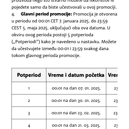
proizvoda nego što stvarno možete da iskoristite ili
pojedete samo da biste učestvovali u ovoj promociji.
4.
Glavni period promocije:
Promocija je otvorena
u periodu od 00:01 CET 7. januara 2025. do 23:59
CEST 5. maja 2025. uključujući oba ova datuma. U
okviru ovog perioda postoji 5 potperioda
(„Potperiodi“) kako je navedeno u nastavku. Možete
da učestvujete između 00:01 i 23:59 svakog dana
tokom glavnog perioda promocije.
Potperiod
Vreme i datum početka
Vreme i 
1
00:01 na dan 07. 01. 2025.
23:59 na
2
00:01 na dan 30. 01. 2025.
23:59 na
3
00:01 na dan 23. 02. 2025.
23:59 na
4
00:01 na dan 21. 03. 2025.
23:59 na