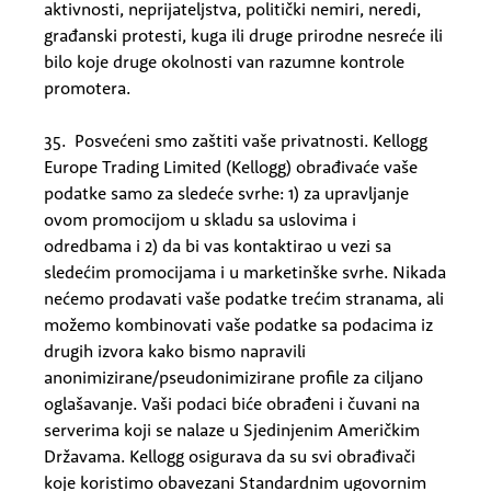
aktivnosti, neprijateljstva, politički nemiri, neredi,
građanski protesti, kuga ili druge prirodne nesreće ili
bilo koje druge okolnosti van razumne kontrole
promotera.
35. Posvećeni smo zaštiti vaše privatnosti. Kellogg
Europe Trading Limited (Kellogg) obrađivaće vaše
podatke samo za sledeće svrhe: 1) za upravljanje
ovom promocijom u skladu sa uslovima i
odredbama i 2) da bi vas kontaktirao u vezi sa
sledećim promocijama i u marketinške svrhe. Nikada
nećemo prodavati vaše podatke trećim stranama, ali
možemo kombinovati vaše podatke sa podacima iz
drugih izvora kako bismo napravili
anonimizirane/pseudonimizirane profile za ciljano
oglašavanje. Vaši podaci biće obrađeni i čuvani na
serverima koji se nalaze u Sjedinjenim Američkim
Državama. Kellogg osigurava da su svi obrađivači
koje koristimo obavezani Standardnim ugovornim