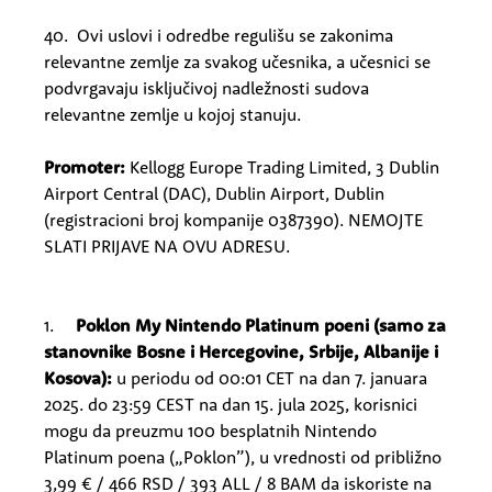
40. Ovi uslovi i odredbe regulišu se zakonima
relevantne zemlje za svakog učesnika, a učesnici se
podvrgavaju isključivoj nadležnosti sudova
relevantne zemlje u kojoj stanuju.
Promoter:
Kellogg Europe Trading Limited, 3 Dublin
Airport Central (DAC), Dublin Airport, Dublin
(registracioni broj kompanije 0387390).
NEMOJTE
SLATI PRIJAVE NA OVU ADRESU.
1.
Poklon My Nintendo Platinum poeni (samo za
stanovnike Bosne i Hercegovine, Srbije, Albanije i
Kosova):
u periodu od 00:01 CET na dan 7. januara
2025. do 23:59 CEST na dan 15. jula 2025, korisnici
mogu da preuzmu 100 besplatnih Nintendo
Platinum poena („Poklon”), u vrednosti od približno
3,99 € / 466 RSD / 393 ALL / 8 BAM da iskoriste na