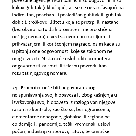
povezane agencije i kompanije, nisu odgovorni ni za
kakav gubitak (uključujući, ali se ne ograničavajući na
indirektan, poseban ili posledičan gubitak ili gubitak
dobiti), troškove ili štetu koja se pretrpi ili nastane
(bez obzira na to da li proističe ili ne proističe iz
nečijeg nemara) u vezi sa ovom promocijom ili
prihvatanjem ili korišćenjem nagrade, osim kada su
u pitanju one odgovornosti koje se zakonom ne
mogu izuzeti. Ništa neće osloboditi promotera
odgovornosti za smrt ili telesnu povredu kao
rezultat njegovog nemara.
34. Promoter neće biti odgovoran zbog
neispunjavanja svojih obaveza ili zbog kašnjenja u
izvršavanju svojih obaveza iz razloga van njegove
razumne kontrole, kao što su, bez ograničenja,
elementarne nepogode, globalne ili regionalne
epidemije ili pandemije, teški vremenski uslovi,
požari, industrijski sporovi, ratovi, terorističke