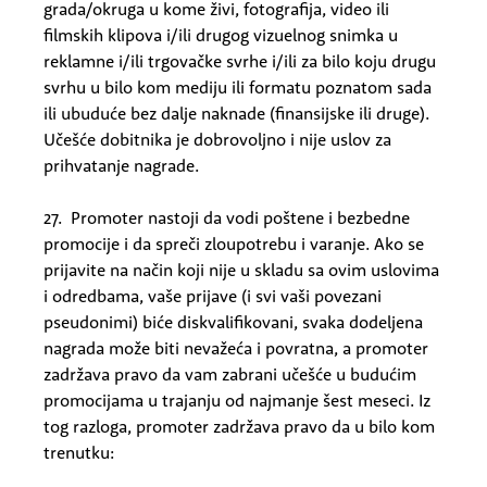
grada/okruga u kome živi, fotografija, video ili
filmskih klipova i/ili drugog vizuelnog snimka u
reklamne i/ili trgovačke svrhe i/ili za bilo koju drugu
svrhu u bilo kom mediju ili formatu poznatom sada
ili ubuduće bez dalje naknade (finansijske ili druge).
Učešće dobitnika je dobrovoljno i nije uslov za
prihvatanje nagrade.
27. Promoter nastoji da vodi poštene i bezbedne
promocije i da spreči zloupotrebu i varanje. Ako se
prijavite na način koji nije u skladu sa ovim uslovima
i odredbama, vaše prijave (i svi vaši povezani
pseudonimi) biće diskvalifikovani, svaka dodeljena
nagrada može biti nevažeća i povratna, a promoter
zadržava pravo da vam zabrani učešće u budućim
promocijama u trajanju od najmanje šest meseci. Iz
tog razloga, promoter zadržava pravo da u bilo kom
trenutku: