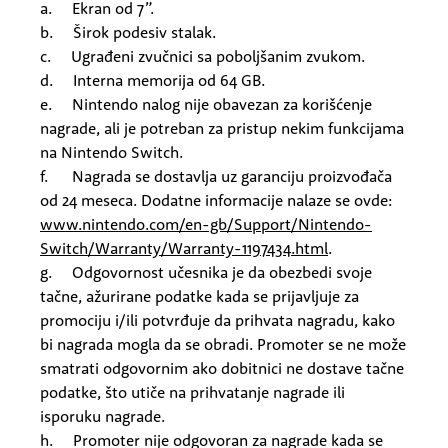
a. Ekran od 7”.
b. Širok podesiv stalak.
c. Ugrađeni zvučnici sa poboljšanim zvukom.
d. Interna memorija od 64 GB.
e. Nintendo nalog nije obavezan za korišćenje
nagrade, ali je potreban za pristup nekim funkcijama
na Nintendo Switch.
f. Nagrada se dostavlja
uz
garanciju proizvođača
od 24 meseca. Dodatne informacije nalaze se ovde:
www.nintendo.com/en-gb/Support/Nintendo-
Switch/Warranty/Warranty-1197434.html
.
g. Odgovornost učesnika je da obezbedi svoje
tačne, ažurirane podatke kada se prijavljuje za
promociju i/ili potvrđuje da prihvata nagradu, kako
bi nagrada mogla da se obradi. Promoter se ne može
smatrati odgovornim ako dobitnici ne dostave tačne
podatke, što utiče na prihvatanje nagrade ili
isporuku nagrade.
h. Promoter nije odgovoran za nagrade kada se