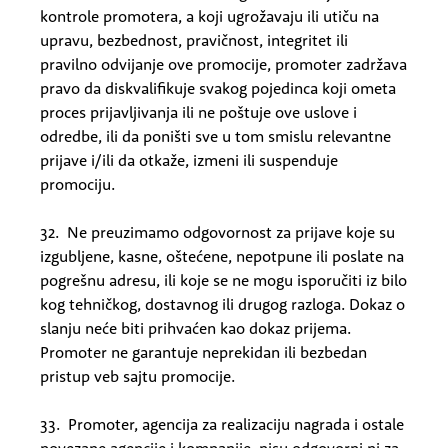
kontrole promotera, a koji ugrožavaju ili utiču na
upravu, bezbednost, pravičnost, integritet ili
pravilno odvijanje ove promocije, promoter zadržava
pravo da diskvalifikuje svakog pojedinca koji ometa
proces prijavljivanja ili ne poštuje ove uslove i
odredbe, ili da poništi sve u tom smislu relevantne
prijave i/ili da otkaže, izmeni ili suspenduje
promociju.
32. Ne preuzimamo odgovornost za prijave koje su
izgubljene, kasne, oštećene, nepotpune ili poslate na
pogrešnu adresu, ili koje se ne mogu isporučiti iz bilo
kog tehničkog, dostavnog ili drugog razloga. Dokaz o
slanju neće biti prihvaćen kao dokaz prijema.
Promoter ne garantuje neprekidan ili bezbedan
pristup veb sajtu promocije.
33. Promoter, agencija za realizaciju nagrada i ostale