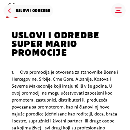
USLOVI I ODREDBE
USLOVI I ODREDBE
SUPER MARIO
PROMOCIJE
1. Ova promocija je otvorena za stanovnike
Bosne i
Hercegovine, Srbije, Crne Gore, Albanije, Kosova i
Severne Makedonije koji imaju 18 ili više godina. U
ovoj promociji ne mogu učestvovati zaposleni kod
promotera, zastupnici, distributeri ili preduzeća
povezana sa promoterom, kao ni članovi njihove
najuže porodice (definisane kao roditelji, deca, braća
i sestre, supružnici i životni partneri ili druge osobe
sa kojima žive) i svi drugi koji su profesionalno