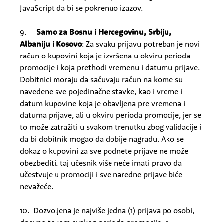
JavaScript da bi se pokrenuo izazov.
9.
Samo za Bosnu i Hercegovinu, Srbiju,
Albaniju i Kosovo
: Za svaku prijavu potreban je novi
račun o kupovini koja je izvršena u okviru perioda
promocije i koja prethodi vremenu i datumu prijave.
Dobitnici moraju da sačuvaju račun na kome su
navedene sve pojedinačne stavke, kao i vreme i
datum kupovine koja je obavljena pre vremena i
datuma prijave, ali u okviru perioda promocije, jer se
to može zatražiti u svakom trenutku zbog validacije i
da bi dobitnik mogao da dobije nagradu.
Ako se
dokaz o kupovini za sve podnete prijave ne može
obezbediti, taj učesnik više neće imati pravo da
učestvuje u promociji i sve naredne prijave biće
nevažeće.
10. Dozvoljena je najviše jedna (1) prijava po osobi,