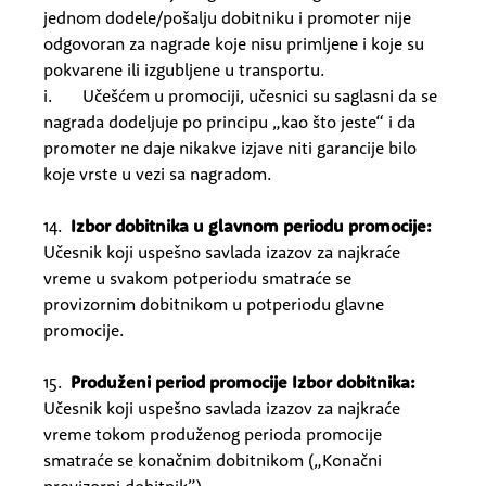
jednom dodele/pošalju dobitniku i promoter nije
odgovoran za nagrade koje nisu primljene i koje su
pokvarene ili izgubljene u transportu.
i. Učešćem u promociji, učesnici su saglasni da se
nagrada dodeljuje po principu „kao što jeste“ i da
promoter ne daje nikakve izjave niti garancije bilo
koje vrste u vezi sa nagradom.
14.
Izbor dobitnika u glavnom periodu promocije:
Učesnik koji uspešno savlada izazov za najkraće
vreme u svakom potperiodu smatraće se
provizornim dobitnikom u potperiodu glavne
promocije.
15.
Produženi period promocije
Izbor dobitnika:
Učesnik koji uspešno savlada izazov za najkraće
vreme tokom produženog perioda promocije
smatraće se konačnim dobitnikom („Konačni