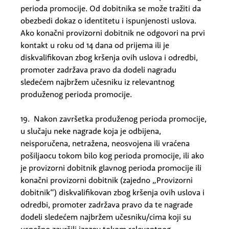
perioda promocije. Od dobitnika se može tražiti da
obezbedi dokaz o identitetu i ispunjenosti uslova.
Ako konačni provizorni dobitnik ne odgovori na prvi
kontakt u roku od 14 dana od prijema ili je
diskvalifikovan zbog kršenja ovih uslova i odredbi,
promoter zadržava pravo da dodeli nagradu
sledećem najbržem učesniku iz relevantnog
produženog perioda promocije.
19. Nakon završetka produženog perioda promocije,
u slučaju neke nagrade koja je odbijena,
neisporučena, netražena, neosvojena ili vraćena
pošiljaocu tokom bilo kog perioda promocije, ili ako
je provizorni dobitnik glavnog perioda promocije ili
konačni provizorni dobitnik (zajedno „Provizorni
dobitnik“) diskvalifikovan zbog kršenja ovih uslova i
odredbi, promoter zadržava pravo da te nagrade
dodeli sledećem najbržem učesniku/cima koji su