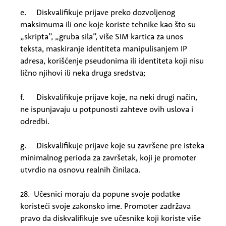
e. Diskvalifikuje prijave preko dozvoljenog
maksimuma ili one koje koriste tehnike kao što su
„skripta”, „gruba sila”, više SIM kartica za unos
teksta, maskiranje identiteta manipulisanjem IP
adresa, korišćenje pseudonima ili identiteta koji nisu
lično njihovi ili neka druga sredstva;
f. Diskvalifikuje prijave koje, na neki drugi način,
ne ispunjavaju u potpunosti zahteve ovih uslova i
odredbi.
g. Diskvalifikuje prijave koje su završene pre isteka
minimalnog perioda za završetak, koji je promoter
utvrdio na osnovu realnih činilaca.
28. Učesnici moraju da popune svoje podatke
koristeći svoje zakonsko ime. Promoter zadržava
pravo da diskvalifikuje sve učesnike koji koriste više