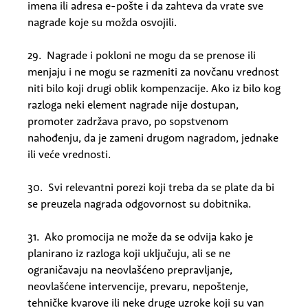
imena ili adresa e-pošte i da zahteva da vrate sve
nagrade koje su možda osvojili.
29. Nagrade i pokloni ne mogu da se prenose ili
menjaju i ne mogu se razmeniti za novčanu vrednost
niti bilo koji drugi oblik kompenzacije. Ako iz bilo kog
razloga neki element nagrade nije dostupan,
promoter zadržava pravo, po sopstvenom
nahođenju, da je zameni drugom nagradom, jednake
ili veće vrednosti.
30. Svi relevantni porezi koji treba da se plate da bi
se preuzela nagrada odgovornost su dobitnika.
31. Ako promocija ne može da se odvija kako je
planirano iz razloga koji uključuju, ali se ne
ograničavaju na neovlašćeno prepravljanje,
neovlašćene intervencije, prevaru, nepoštenje,
tehničke kvarove ili neke druge uzroke koji su van