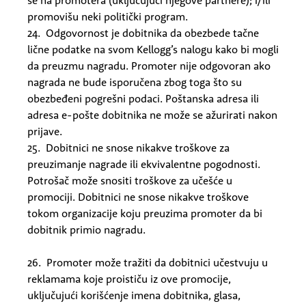
se na promotera (uključujući njegove partnere); i/ili
promovišu neki politički program.
24. Odgovornost je dobitnika da obezbede tačne
lične podatke na svom Kellogg’s nalogu kako bi mogli
da preuzmu nagradu. Promoter nije odgovoran ako
nagrada ne bude isporučena zbog toga što su
obezbeđeni pogrešni podaci. Poštanska adresa ili
adresa e-pošte dobitnika ne može se ažurirati nakon
prijave.
25. Dobitnici ne snose nikakve troškove za
preuzimanje nagrade ili ekvivalentne pogodnosti.
Potrošač može snositi troškove za učešće u
promociji. Dobitnici ne snose nikakve troškove
tokom organizacije koju preuzima promoter da bi
dobitnik primio nagradu.
26. Promoter može tražiti da dobitnici učestvuju u
reklamama koje proističu iz ove promocije,
uključujući korišćenje imena dobitnika, glasa,