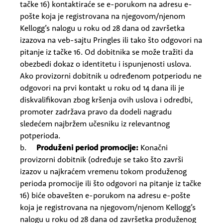
tačke 16) kontaktiraće se e-porukom
na adresu e-
pošte koja je registrovana na njegovom/njenom
Kellogg’s nalogu u roku od 28 dana od završetka
izazova na veb-sajtu Pringles ili tako što odgovori na
pitanje iz tačke 16. Od dobitnika se može tražiti da
obezbedi dokaz o identitetu i ispunjenosti uslova.
Ako provizorni dobitnik u određenom potperiodu ne
odgovori na prvi kontakt u roku od 14 dana ili je
diskvalifikovan zbog kršenja ovih uslova i odredbi,
promoter zadržava pravo da dodeli nagradu
sledećem najbržem učesniku iz relevantnog
potperioda.
b.
Produženi period promocije:
Konačni
provizorni dobitnik (određuje se tako što završi
izazov u najkraćem vremenu tokom produženog
perioda promocije ili što odgovori na pitanje iz tačke
16) biće obavešten e-porukom na adresu e-pošte
koja je registrovana na njegovom/njenom Kellogg’s
nalogu u roku od 28 dana od završetka produženog