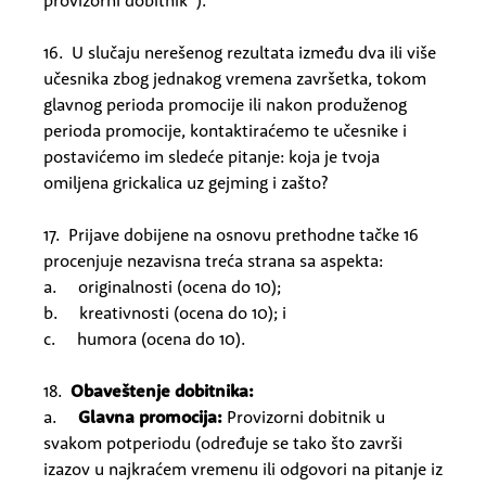
provizorni dobitnik”).
16. U slučaju nerešenog rezultata između dva ili više
učesnika zbog jednakog vremena završetka, tokom
glavnog perioda promocije ili nakon produženog
perioda promocije, kontaktiraćemo te učesnike i
postavićemo im sledeće pitanje: koja je tvoja
omiljena grickalica uz gejming i zašto?
17. Prijave dobijene na osnovu prethodne tačke 16
procenjuje nezavisna treća strana sa aspekta:
a. originalnosti (ocena do 10);
b. kreativnosti (ocena do 10); i
c. humora (ocena do 10).
18.
Obaveštenje dobitnika:
a.
Glavna promocija:
Provizorni dobitnik u
svakom potperiodu (određuje se tako što završi
izazov u najkraćem vremenu ili odgovori na pitanje iz