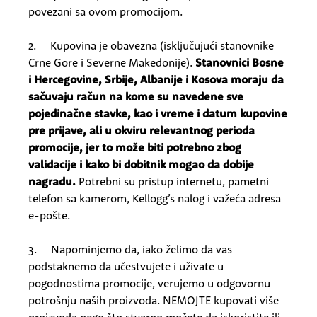
povezani sa ovom promocijom.
2. Kupovina je obavezna (isključujući stanovnike
Crne Gore i Severne Makedonije).
Stanovnici Bosne
i Hercegovine, Srbije, Albanije i Kosova moraju da
sačuvaju račun na kome su navedene sve
pojedinačne stavke, kao i vreme i datum kupovine
pre prijave, ali u okviru relevantnog perioda
promocije, jer to može biti potrebno zbog
validacije i kako bi dobitnik mogao da dobije
nagradu.
Potrebni su pristup internetu, pametni
telefon sa kamerom, Kellogg’s nalog i važeća adresa
e-pošte.
3. Napominjemo da, iako želimo da vas
podstaknemo da učestvujete i uživate u
pogodnostima promocije, verujemo u odgovornu
potrošnju naših proizvoda. NEMOJTE kupovati više