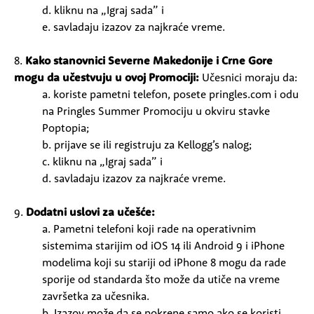
d. kliknu na „Igraj sada” i
e. savladaju izazov za najkraće vreme.
8.
Kako stanovnici Severne Makedonije i Crne Gore
mogu da učestvuju u ovoj Promociji:
Učesnici moraju da:
a. koriste pametni telefon, posete pringles.com i odu
na Pringles Summer Promociju u okviru stavke
Poptopia;
b. prijave se ili registruju za Kellogg’s nalog;
c. kliknu na „Igraj sada” i
d. savladaju izazov za najkraće vreme.
9.
Dodatni uslovi za učešće:
a. Pametni telefoni koji rade na operativnim
sistemima starijim od iOS 14 ili Android 9 i iPhone
modelima koji su stariji od iPhone 8 mogu da rade
sporije od standarda što može da utiče na vreme
završetka za učesnika.
b. Izazov može da se pokrene samo ako se koristi