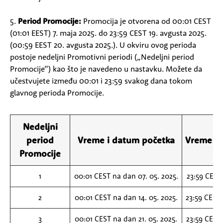
5.
Period Promocije:
Promocija je otvorena od 00:01 CEST
(01:01 EEST) 7. maja 2025. do 23:59 CEST 19. avgusta 2025.
(00:59 EEST 20. avgusta 2025.). U okviru ovog perioda
postoje nedeljni Promotivni periodi („Nedeljni period
Promocije“) kao što je navedeno u nastavku. Možete da
učestvujete između 00:01 i 23:59 svakog dana tokom
glavnog perioda Promocije.
Nedeljni
period
Vreme i datum početka
Vreme i 
Promocije
1
00:01 CEST na dan 07. 05. 2025.
23:59 CEST 
2
00:01 CEST na dan 14. 05. 2025.
23:59 CEST 
3
00:01 CEST na dan 21. 05. 2025.
23:59 CEST 