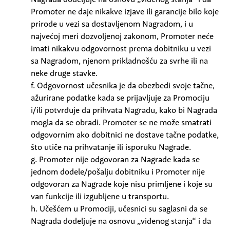
Promoter ne daje nikakve izjave ili garancije bilo koje
prirode u vezi sa dostavljenom Nagradom, i u
najvećoj meri dozvoljenoj zakonom, Promoter neće
imati nikakvu odgovornost prema dobitniku u vezi
sa Nagradom, njenom prikladnošću za svrhe ili na
neke druge stavke.
f. Odgovornost učesnika je da obezbedi svoje tačne,
ažurirane podatke kada se prijavljuje za Promociju
i/ili potvrđuje da prihvata Nagradu, kako bi Nagrada
mogla da se obradi. Promoter se ne može smatrati
odgovornim ako dobitnici ne dostave tačne podatke,
što utiče na prihvatanje ili isporuku Nagrade.
g. Promoter nije odgovoran za Nagrade kada se
jednom dodele/pošalju dobitniku i Promoter nije
odgovoran za Nagrade koje nisu primljene i koje su
van funkcije ili izgubljene u transportu.
h. Učešćem u Promociji, učesnici su saglasni da se
Nagrada dodeljuje na osnovu „viđenog stanja“ i da