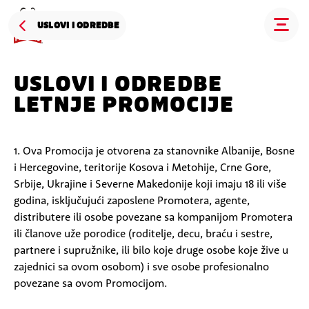
USLOVI I ODREDBE
USLOVI I ODREDBE
LETNJE PROMOCIJE
1. Ova Promocija je otvorena za stanovnike Albanije, Bosne
i Hercegovine, teritorije Kosova i Metohije, Crne Gore,
Srbije, Ukrajine i Severne Makedonije koji imaju 18 ili više
godina, isključujući zaposlene Promotera, agente,
distributere ili osobe povezane sa kompanijom Promotera
ili članove uže porodice (roditelje, decu, braću i sestre,
partnere i supružnike, ili bilo koje druge osobe koje žive u
zajednici sa ovom osobom) i sve osobe profesionalno
povezane sa ovom Promocijom.