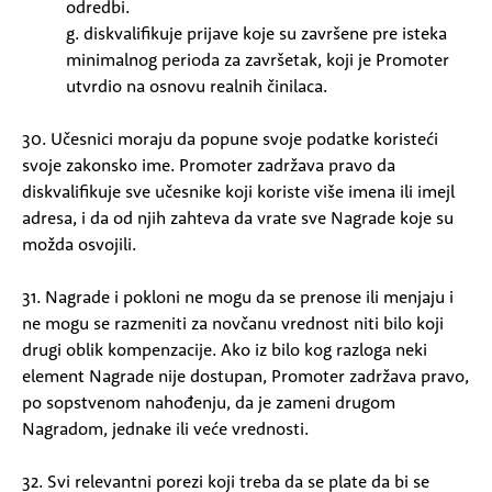
odredbi.
g. diskvalifikuje prijave koje su završene pre isteka
minimalnog perioda za završetak, koji je Promoter
utvrdio na osnovu realnih činilaca.
30. Učesnici moraju da popune svoje podatke koristeći
svoje zakonsko ime. Promoter zadržava pravo da
diskvalifikuje sve učesnike koji koriste više imena ili imejl
adresa, i da od njih zahteva da vrate sve Nagrade koje su
možda osvojili.
31. Nagrade i pokloni ne mogu da se prenose ili menjaju i
ne mogu se razmeniti za novčanu vrednost niti bilo koji
drugi oblik kompenzacije. Ako iz bilo kog razloga neki
element Nagrade nije dostupan, Promoter zadržava pravo,
po sopstvenom nahođenju, da je zameni drugom
Nagradom, jednake ili veće vrednosti.
32. Svi relevantni porezi koji treba da se plate da bi se