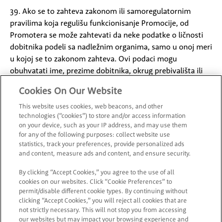
39. Ako se to zahteva zakonom ili samoregulatornim
pravilima koja regulišu funkcionisanje Promocije, od
Promotera se može zahtevati da neke podatke o ličnosti
dobitnika podeli sa nadležnim organima, samo u onoj meri
u kojoj se to zakonom zahteva. Ovi podaci mogu
obuhvatati ime, prezime dobitnika, okrug prebivališta ili
bilo koje druge lične podatke koje Promoter mora da
Cookies On Our Website
podeli.
This website uses cookies, web beacons, and other
technologies (“cookies”) to store and/or access information
40. Ako se zakonski utvrdi da je neki deo ovih Uslova i
on your device, such as your IP address, and may use them
odredbi nevažeći, nezakonit ili neprimenljiv, to neće uticati
for any of the following purposes: collect website use
na ostale delove koji i dalje potpuno ostaju na snazi.
statistics, track your preferences, provide personalized ads
and content, measure ads and content, and ensure security.
41. Nakon obavljanja prijave, smatraće se da ste saglasni sa
By clicking “Accept Cookies,” you agree to the use of all
ovim Uslovima i odredbama.
cookies on our websites. Click “Cookie Preferences” to
permit/disable different cookie types. By continuing without
42. Ako postoje neusklađenosti između ovih Uslova i
clicking “Accept Cookies,” you will reject all cookies that are
not strictly necessary. This will not stop you from accessing
odredbi i stavki iz promotivnih materijala, važiće stavke iz
our websites but may impact your browsing experience and