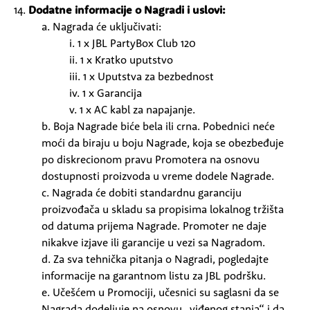
14.
Dodatne informacije o Nagradi i uslovi:
a. Nagrada će uključivati:
i. 1 x JBL PartyBox Club 120
ii. 1 x Kratko uputstvo
iii. 1 x Uputstva za bezbednost
iv. 1 x Garancija
v. 1 x AC kabl za napajanje.
b. Boja Nagrade biće bela ili crna. Pobednici neće
moći da biraju u boju Nagrade, koja se obezbeđuje
po diskrecionom pravu Promotera na osnovu
dostupnosti proizvoda u vreme dodele Nagrade.
c. Nagrada će dobiti standardnu garanciju
proizvođača u skladu sa propisima lokalnog tržišta
od datuma prijema Nagrade. Promoter ne daje
nikakve izjave ili garancije u vezi sa Nagradom.
d. Za sva tehnička pitanja o Nagradi, pogledajte
informacije na garantnom listu za JBL podršku.
e. Učešćem u Promociji, učesnici su saglasni da se
Nagrada dodeljuje na osnovu „viđenog stanja“ i da