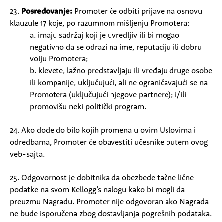
23.
Posredovanje:
Promoter će odbiti prijave na osnovu
klauzule 17 koje, po razumnom mišljenju Promotera:
a. imaju sadržaj koji je uvredljiv ili bi mogao
negativno da se odrazi na ime, reputaciju ili dobru
volju Promotera;
b. klevete, lažno predstavljaju ili vređaju druge osobe
ili kompanije, uključujući, ali ne ograničavajući se na
Promotera (uključujući njegove partnere); i/ili
promovišu neki politički program.
24. Ako dođe do bilo kojih promena u ovim Uslovima i
odredbama, Promoter će obavestiti učesnike putem ovog
veb-sajta.
25. Odgovornost je dobitnika da obezbede tačne lične
podatke na svom Kellogg’s nalogu kako bi mogli da
preuzmu Nagradu. Promoter nije odgovoran ako Nagrada
ne bude isporučena zbog dostavljanja pogrešnih podataka.