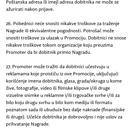
Poštanska adresa ili imejl adresa dobitnika ne može se
ažurirati nakon prijave.
26. Pobednici neće snositi nikakve troškove za traženje
Nagrade ili ekvivalentne pogodnosti. Potrošač može
snositi troškove za ulazak u Promociju. Dobitnici ne snose
nikakve troškove tokom organizacije koju preuzima
Promoter da bi dobitnik primio Nagradu.
27. Promoter može tražiti da dobitnici učestvuju u
reklamama koje proističu iz ove Promocije, uključujući
korišćenje imena dobitnika, glasa, grada/okruga u kome
žive, fotografije, video ili filmske klipove i/ili druge
vizuelne snimke u reklamne i/ili trgovačke svrhe i/ili za
bilo koju drugu svrhu u bilo kom mediju ili formatu
poznatom sada ili ubuduće bez dalje naknade (finansijske
ili druge). Učešće dobitnika je dobrovoljno i nije uslov za
prihvatanje Nagrade.