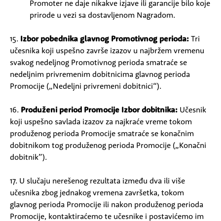
Promoter ne daje nikakve izjave ili garancije bilo koje
prirode u vezi sa dostavljenom Nagradom.
15.
Izbor pobednika glavnog Promotivnog perioda:
Tri
učesnika koji uspešno završe izazov u najbržem vremenu
svakog nedeljnog Promotivnog perioda smatraće se
nedeljnim privremenim dobitnicima glavnog perioda
Promocije („Nedeljni privremeni dobitnici“).
16.
Produženi period Promocije
Izbor dobitnika:
Učesnik
koji uspešno savlada izazov za najkraće vreme tokom
produženog perioda Promocije smatraće se konačnim
dobitnikom tog produženog perioda Promocije („Konačni
dobitnik”).
17. U slučaju nerešenog rezultata između dva ili više
učesnika zbog jednakog vremena završetka, tokom
glavnog perioda Promocije ili nakon produženog perioda
Promocije, kontaktiraćemo te učesnike i postavićemo im