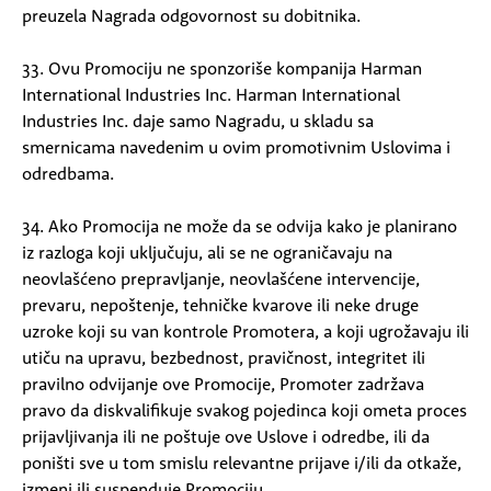
preuzela Nagrada odgovornost su dobitnika.
33. Ovu Promociju ne sponzoriše kompanija Harman
International Industries Inc. Harman International
Industries Inc. daje samo Nagradu, u skladu sa
smernicama navedenim u ovim promotivnim Uslovima i
odredbama.
34. Ako Promocija ne može da se odvija kako je planirano
iz razloga koji uključuju, ali se ne ograničavaju na
neovlašćeno prepravljanje, neovlašćene intervencije,
prevaru, nepoštenje, tehničke kvarove ili neke druge
uzroke koji su van kontrole Promotera, a koji ugrožavaju ili
utiču na upravu, bezbednost, pravičnost, integritet ili
pravilno odvijanje ove Promocije, Promoter zadržava
pravo da diskvalifikuje svakog pojedinca koji ometa proces
prijavljivanja ili ne poštuje ove Uslove i odredbe, ili da
poništi sve u tom smislu relevantne prijave i/ili da otkaže,
izmeni ili suspenduje Promociju.