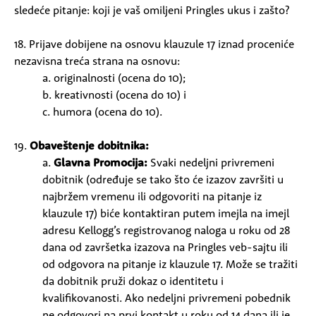
sledeće pitanje: koji je vaš omiljeni Pringles ukus i zašto?
18. Prijave dobijene na osnovu klauzule 17 iznad proceniće
nezavisna treća strana na osnovu:
a. originalnosti (ocena do 10);
b. kreativnosti (ocena do 10) i
c. humora (ocena do 10).
19.
Obaveštenje dobitnika:
a.
Glavna Promocija:
Svaki nedeljni privremeni
dobitnik (određuje se tako što će izazov završiti u
najbržem vremenu ili odgovoriti na pitanje iz
klauzule 17) biće kontaktiran putem imejla na imejl
adresu Kellogg’s registrovanog naloga u roku od 28
dana od završetka izazova na Pringles veb-sajtu ili
od odgovora na pitanje iz klauzule 17. Može se tražiti
da dobitnik pruži dokaz o identitetu i
kvalifikovanosti. Ako nedeljni privremeni pobednik
ne odgovori na prvi kontakt u roku od 14 dana ili je