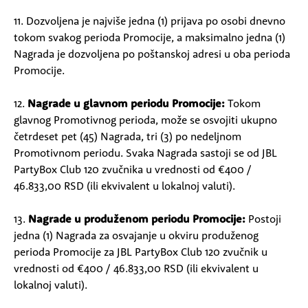
11. Dozvoljena je najviše jedna (1) prijava po osobi dnevno
tokom svakog perioda Promocije, a maksimalno jedna (1)
Nagrada je dozvoljena po poštanskoj adresi u oba perioda
Promocije.
12.
Nagrade u glavnom periodu Promocije:
Tokom
glavnog Promotivnog perioda, može se osvojiti ukupno
četrdeset pet (45) Nagrada, tri (3) po nedeljnom
Promotivnom periodu. Svaka Nagrada sastoji se od JBL
PartyBox Club 120 zvučnika u vrednosti od €400 /
46.833,00 RSD (ili ekvivalent u lokalnoj valuti).
13.
Nagrade u produženom periodu Promocije:
Postoji
jedna (1) Nagrada za osvajanje u okviru produženog
perioda Promocije za JBL PartyBox Club 120 zvučnik u
vrednosti od €400 / 46.833,00 RSD (ili ekvivalent u
lokalnoj valuti).