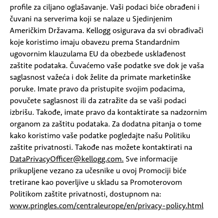
profile za ciljano oglašavanje. Vaši podaci biće obrađeni i
čuvani na serverima koji se nalaze u Sjedinjenim
Američkim Državama. Kellogg osigurava da svi obrađivači
koje koristimo imaju obavezu prema Standardnim
ugovornim klauzulama EU da obezbede usklađenost
zaštite podataka. Čuvaćemo vaše podatke sve dok je vaša
saglasnost važeća i dok želite da primate marketinške
poruke. Imate pravo da pristupite svojim podacima,
povučete saglasnost ili da zatražite da se vaši podaci
izbrišu. Takođe, imate pravo da kontaktirate sa nadzornim
organom za zaštitu podataka. Za dodatna pitanja o tome
kako koristimo vaše podatke pogledajte našu Politiku
zaštite privatnosti. Takođe nas možete kontaktirati na
DataPrivacyOfficer@kellogg.com.
Sve informacije
prikupljene vezano za učesnike u ovoj Promociji biće
tretirane kao poverljive u skladu sa Promoterovom
Politikom zaštite privatnosti, dostupnom na:
www.pringles.com/centraleurope/en/privacy-policy.html