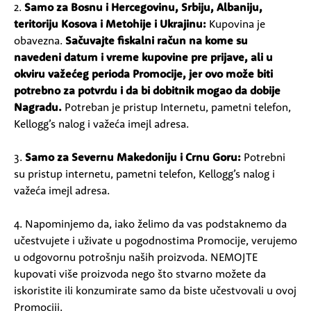
2.
Samo za Bosnu i Hercegovinu, Srbiju, Albaniju,
teritoriju Kosova i Metohije i Ukrajinu:
Kupovina je
obavezna.
Sačuvajte fiskalni račun na kome su
navedeni datum i vreme kupovine pre prijave, ali u
okviru važećeg perioda Promocije, jer ovo može biti
potrebno za potvrdu i da bi dobitnik mogao da dobije
Nagradu.
Potreban je pristup Internetu, pametni telefon,
Kellogg’s nalog i važeća imejl adresa.
3.
Samo za Severnu Makedoniju i Crnu Goru:
Potrebni
su pristup internetu, pametni telefon, Kellogg’s nalog i
važeća imejl adresa.
4. Napominjemo da, iako želimo da vas podstaknemo da
učestvujete i uživate u pogodnostima Promocije, verujemo
u odgovornu potrošnju naših proizvoda. NEMOJTE
kupovati više proizvoda nego što stvarno možete da
iskoristite ili konzumirate samo da biste učestvovali u ovoj
Promociji.