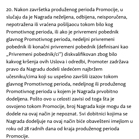
20. Nakon završetka produženog perioda Promocije, u
slučaju da je Nagrada neželjena, odbijena, neisporučena,
nepotražena ili vraćena pošiljaocu tokom bilo kog
Promotivnog perioda, ili ako je privremeni pobednik
glavnog Promotivnog perioda, nedeljni privremeni
pobednik ili konačni privremeni pobednik (definisani kao
„Privremeni pobednik/ci“) diskvalifikovan zbog bilo
kakvog kršenja ovih Uslova i odredbi, Promoter zadržava
pravo da Nagradu dodeli sledećem najbržem
učesniku/cima koji su uspešno završili izazov tokom
glavnog Promotivnog perioda, nedeljnog ili produženog
Promotivnog perioda u kojem je Nagrada prvobitno
dodeljena. Pošto ovo u celosti zavisi od toga šta je
osvojeno tokom Promocije, broj Nagrada koje mogu da se
dodele na ovaj način je nepoznat. Svi dobitnici kojima se
Nagrada dodeljuje na ovaj način biće obavešteni imejlom u
roku od 28 radnih dana od kraja produženog perioda
Promocije.