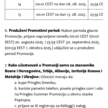
14
00:01 CEST na dan 06. 08. 2025.
23:59 CEST 
15
00:01 CEST na dan 13. 08. 2025.
23:59 CEST 
6.
Produženi Promotivni period:
Nakon perioda glavne
Promocije, prijave napravljene između 00:01 CEST (01:01
EEST) 20. avgusta 2025. i 23:59 CEST 30. septembra 2025.
(00:59 EEST 1. oktobra 2025.) uključiće se u produženi
period Promocije.
7.
Kako učestvovati u Promociji samo za stanovnike
Bosne i Hercegovine, Srbije, Albanije, teritorije Kosova i
Metohije i Ukrajine:
Učesnici moraju da:
a. kupe Pringles limenku;
b. koriste pametni telefon, posete pringles.com i odu
na Pringles Summer Promociju u okviru stavke
Poptopia;
c. prijave se ili registruju za Kellogg’s nalog;