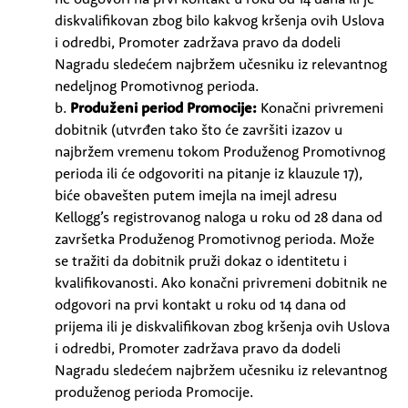
diskvalifikovan zbog bilo kakvog kršenja ovih Uslova
i odredbi, Promoter zadržava pravo da dodeli
Nagradu sledećem najbržem učesniku iz relevantnog
nedeljnog Promotivnog perioda.
b.
Produženi period Promocije:
Konačni privremeni
dobitnik (utvrđen tako što će završiti izazov u ​
najbržem vremenu tokom Produženog Promotivnog
perioda ili će odgovoriti na pitanje iz klauzule 17),
biće obavešten putem imejla na imejl adresu
Kellogg’s registrovanog naloga u roku od 28 dana od
završetka Produženog Promotivnog perioda. Može
se tražiti da dobitnik pruži dokaz o identitetu i
kvalifikovanosti. Ako konačni privremeni dobitnik ne
odgovori na prvi kontakt u roku od 14 dana od
prijema ili je diskvalifikovan zbog kršenja ovih Uslova
i odredbi, Promoter zadržava pravo da dodeli
Nagradu sledećem najbržem učesniku iz relevantnog
produženog perioda Promocije.