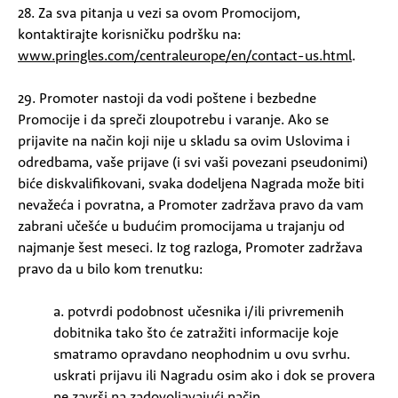
28. Za sva pitanja u vezi sa ovom Promocijom,
kontaktirajte korisničku podršku na:
www.pringles.com/centraleurope/en/contact-us.html
.
29. Promoter nastoji da vodi poštene i bezbedne
Promocije i da spreči zloupotrebu i varanje. Ako se
prijavite na način koji nije u skladu sa ovim Uslovima i
odredbama, vaše prijave (i svi vaši povezani pseudonimi)
biće diskvalifikovani, svaka dodeljena Nagrada može biti
nevažeća i povratna, a Promoter zadržava pravo da vam
zabrani učešće u budućim promocijama u trajanju od
najmanje šest meseci. Iz tog razloga, Promoter zadržava
pravo da u bilo kom trenutku:
a. potvrdi podobnost učesnika i/ili privremenih
dobitnika tako što će zatražiti informacije koje
smatramo opravdano neophodnim u ovu svrhu.
uskrati prijavu ili Nagradu osim ako i dok se provera
ne završi na zadovoljavajući način.