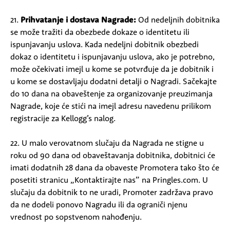
21.
Prihvatanje i dostava Nagrade:
Od nedeljnih dobitnika
se može tražiti da obezbede dokaze o identitetu ili
ispunjavanju uslova. Kada nedeljni dobitnik obezbedi
dokaz o identitetu i ispunjavanju uslova, ako je potrebno,
može očekivati imejl u kome se potvrđuje da je dobitnik i
u kome se dostavljaju dodatni detalji o Nagradi. Sačekajte
do 10 dana na obaveštenje za organizovanje preuzimanja
Nagrade, koje će stići na imejl adresu navedenu prilikom
registracije za Kellogg’s nalog.
22. U malo verovatnom slučaju da Nagrada ne stigne u
roku od 90 dana od obaveštavanja dobitnika, dobitnici će
imati dodatnih 28 dana da obaveste Promotera tako što će
posetiti stranicu „Kontaktirajte nas” na Pringles.com.
U
slučaju da dobitnik to ne uradi, Promoter zadržava pravo
da ne dodeli ponovo Nagradu ili da ograniči njenu
vrednost po sopstvenom nahođenju.