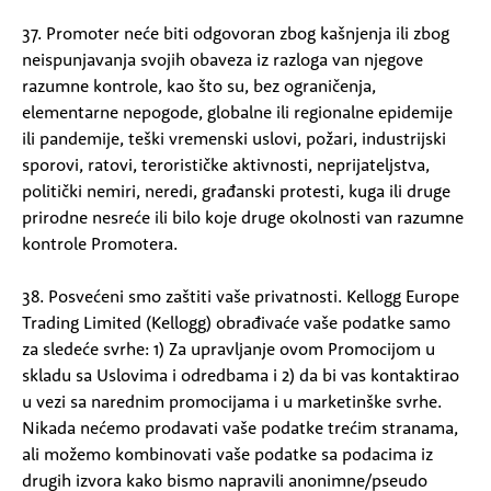
37. Promoter neće biti odgovoran zbog kašnjenja ili zbog
neispunjavanja svojih obaveza iz razloga van njegove
razumne kontrole, kao što su, bez ograničenja,
elementarne nepogode, globalne ili regionalne epidemije
ili pandemije, teški vremenski uslovi, požari, industrijski
sporovi, ratovi, terorističke aktivnosti, neprijateljstva,
politički nemiri, neredi, građanski protesti, kuga ili druge
prirodne nesreće ili bilo koje druge okolnosti van razumne
kontrole Promotera.
38. Posvećeni smo zaštiti vaše privatnosti. Kellogg Europe
Trading Limited (Kellogg) obrađivaće vaše podatke samo
za sledeće svrhe: 1) Za upravljanje ovom Promocijom u
skladu sa Uslovima i odredbama i 2) da bi vas kontaktirao
u vezi sa narednim promocijama i u marketinške svrhe.
Nikada nećemo prodavati vaše podatke trećim stranama,
ali možemo kombinovati vaše podatke sa podacima iz
drugih izvora kako bismo napravili anonimne/pseudo