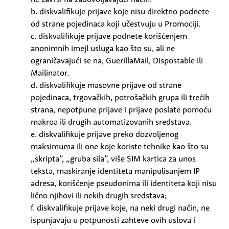
b. diskvalifikuje prijave koje nisu direktno podnete
od strane pojedinaca koji učestvuju u Promociji.
c. diskvalifikuje prijave podnete korišćenjem
anonimnih imejl usluga kao što su, ali ne
ograničavajući se na, GuerillaMail, Dispostable ili
Mailinator.
d. diskvalifikuje masovne prijave od strane
pojedinaca, trgovačkih, potrošačkih grupa ili trećih
strana, nepotpune prijave i prijave poslate pomoću
makroa ili drugih automatizovanih sredstava.
e. diskvalifikuje prijave preko dozvoljenog
maksimuma ili one koje koriste tehnike kao što su
„skripta”, „gruba sila”, više SIM kartica za unos
teksta, maskiranje identiteta manipulisanjem IP
adresa, korišćenje pseudonima ili identiteta koji nisu
lično njihovi ili nekih drugih sredstava;
f. diskvalifikuje prijave koje, na neki drugi način, ne
ispunjavaju u potpunosti zahteve ovih uslova i