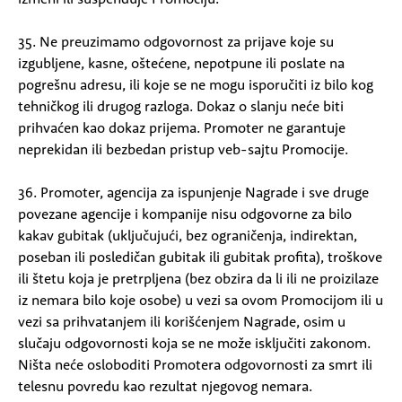
35. Ne preuzimamo odgovornost za prijave koje su
izgubljene, kasne, oštećene, nepotpune ili poslate na
pogrešnu adresu, ili koje se ne mogu isporučiti iz bilo kog
tehničkog ili drugog razloga. Dokaz o slanju neće biti
prihvaćen kao dokaz prijema. Promoter ne garantuje
neprekidan ili bezbedan pristup veb-sajtu Promocije.
36. Promoter, agencija za ispunjenje Nagrade i sve druge
povezane agencije i kompanije nisu odgovorne za bilo
kakav gubitak (uključujući, bez ograničenja, indirektan,
poseban ili posledičan gubitak ili gubitak profita), troškove
ili štetu koja je pretrpljena (bez obzira da li ili ne proizilaze
iz nemara bilo koje osobe) u vezi sa ovom Promocijom ili u
vezi sa prihvatanjem ili korišćenjem Nagrade, osim u
slučaju odgovornosti koja se ne može isključiti zakonom.
Ništa neće osloboditi Promotera odgovornosti za smrt ili
telesnu povredu kao rezultat njegovog nemara.