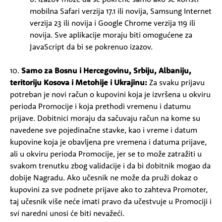
mobilna Safari verzija 17.1 ili novija, Samsung Internet
verzija 23 ili novija i Google Chrome verzija 119 ili
novija. Sve aplikacije moraju biti omogućene za
JavaScript da bi se pokrenuo izazov.
10.
Samo za Bosnu i Hercegovinu, Srbiju, Albaniju,
teritoriju Kosova i Metohije i Ukrajinu:
Za svaku prijavu
potreban je novi račun o kupovini koja je izvršena u okviru
perioda Promocije i koja prethodi vremenu i datumu
prijave. Dobitnici moraju da sačuvaju račun na kome su
navedene sve pojedinačne stavke, kao i vreme i datum
kupovine koja je obavljena pre vremena i datuma prijave,
ali u okviru perioda Promocije, jer se to može zatražiti u
svakom trenutku zbog validacije i da bi dobitnik mogao da
dobije Nagradu. Ako učesnik ne može da pruži dokaz o
kupovini za sve podnete prijave ako to zahteva Promoter,
taj učesnik više neće imati pravo da učestvuje u Promociji i
svi naredni unosi će biti nevažeći.