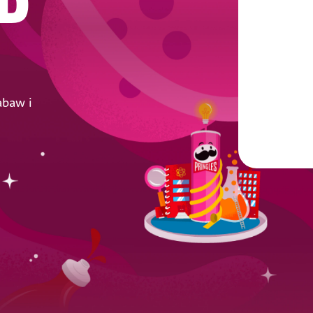
D
abaw i