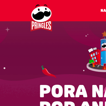
NA
PORA N