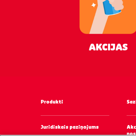
AKCIJAS
Produkti
Saz
Juridiskais paziņojums
Akc
nos