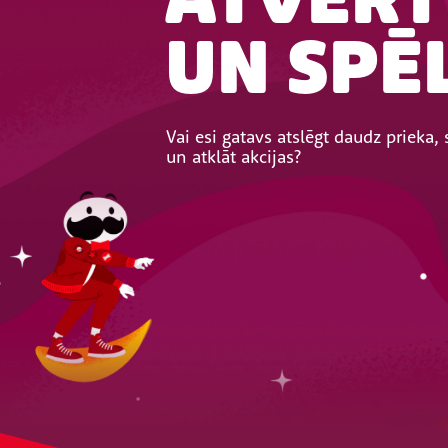
ATVĒRT
UN SPĒ
Vai esi gatavs atslēgt daudz prieka, 
un atklāt akcijas?