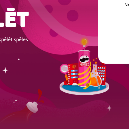
N
LĒT
spēlēt spēles