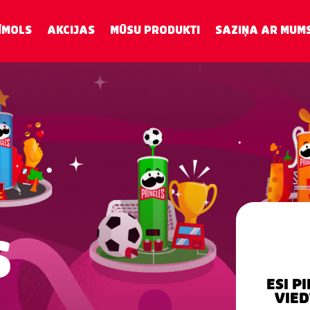
ĪMOLS
AKCIJAS
MŪSU PRODUKTI
SAZIŅA AR MUM
S
ESI P
VIED