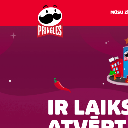
Pāriet
uz
MŪSU Z
galveno
saturu
IR LAIK