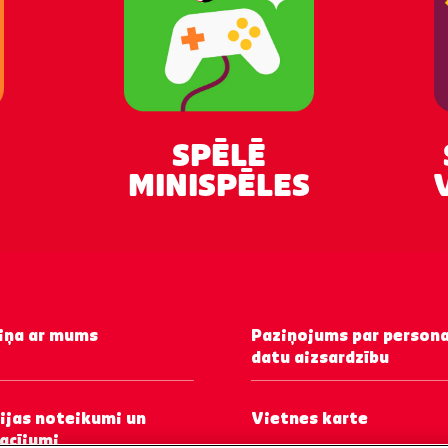
SPĒLĒ
MINISPĒLES
iņa ar mums
Paziņojums par person
datu aizsardzību
ijas noteikumi un
Vietnes karte
acījumi