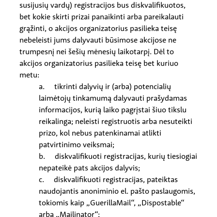
susijusių vardų) registracijos bus diskvalifikuotos,
bet kokie skirti prizai panaikinti arba pareikalauti
grąžinti, o akcijos organizatorius pasilieka teisę
nebeleisti jums dalyvauti būsimose akcijose ne
trumpesnį nei šešių mėnesių laikotarpį. Dėl to
akcijos organizatorius pasilieka teisę bet kuriuo
metu:
a. tikrinti dalyvių ir (arba) potencialių
laimėtojų tinkamumą dalyvauti prašydamas
informacijos, kurią laiko pagrįstai šiuo tikslu
reikalinga; neleisti registruotis arba nesuteikti
prizo, kol nebus patenkinamai atlikti
patvirtinimo veiksmai;
b. diskvalifikuoti registracijas, kurių tiesiogiai
nepateikė pats akcijos dalyvis;
c. diskvalifikuoti registracijas, pateiktas
naudojantis anoniminio el. pašto paslaugomis,
tokiomis kaip „GuerillaMail“, „Dispostable“
arba „Mailinator“;