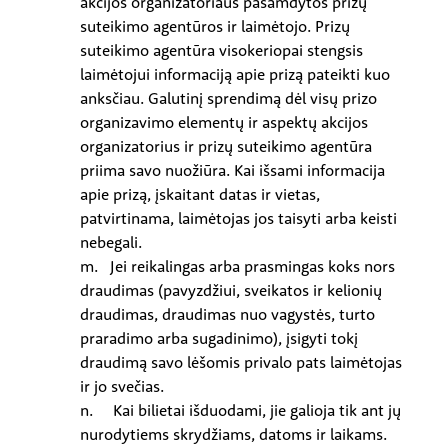
akcijos organizatoriaus pasamdytos prizų
suteikimo agentūros ir laimėtojo. Prizų
suteikimo agentūra visokeriopai stengsis
laimėtojui informaciją apie prizą pateikti kuo
anksčiau. Galutinį sprendimą dėl visų prizo
organizavimo elementų ir aspektų akcijos
organizatorius ir prizų suteikimo agentūra
priima savo nuožiūra. Kai išsami informacija
apie prizą, įskaitant datas ir vietas,
patvirtinama, laimėtojas jos taisyti arba keisti
nebegali.
m. Jei reikalingas arba prasmingas koks nors
draudimas (pavyzdžiui, sveikatos ir kelionių
draudimas, draudimas nuo vagystės, turto
praradimo arba sugadinimo), įsigyti tokį
draudimą savo lėšomis privalo pats laimėtojas
ir jo svečias.
n. Kai bilietai išduodami, jie galioja tik ant jų
nurodytiems skrydžiams, datoms ir laikams.