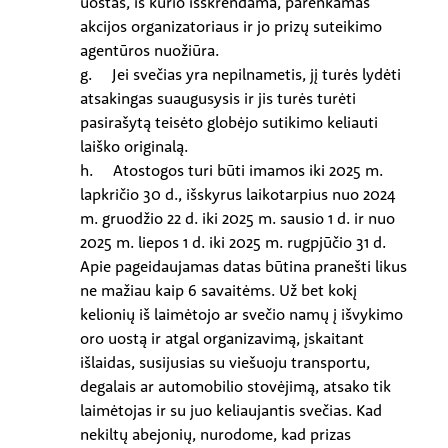
uostas, iš kurio išskrendama, parenkamas
akcijos organizatoriaus ir jo prizų suteikimo
agentūros nuožiūra.
g. Jei svečias yra nepilnametis, jį turės lydėti
atsakingas suaugusysis ir jis turės turėti
pasirašytą teisėto globėjo sutikimo keliauti
laiško originalą.
h. Atostogos turi būti imamos iki 2025 m.
lapkričio 30 d., išskyrus laikotarpius nuo 2024
m. gruodžio 22 d. iki 2025 m. sausio 1 d. ir nuo
2025 m. liepos 1 d. iki 2025 m. rugpjūčio 31 d.
Apie pageidaujamas datas būtina pranešti likus
ne mažiau kaip 6 savaitėms. Už bet kokį
kelionių iš laimėtojo ar svečio namų į išvykimo
oro uostą ir atgal organizavimą, įskaitant
išlaidas, susijusias su viešuoju transportu,
degalais ar automobilio stovėjimą, atsako tik
laimėtojas ir su juo keliaujantis svečias. Kad
nekiltų abejonių, nurodome, kad prizas