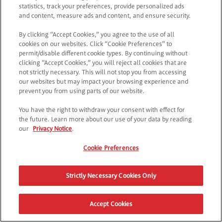
31. Jei dėl kokių nors priežasčių, tokių kaip
statistics, track your preferences, provide personalized ads
and content, measure ads and content, and ensure security.
neteisėtas keitimas, nesankcionuotos intervencijos,
sukčiavimas, nesąžiningi veiksmai, techniniai
By clicking “Accept Cookies,” you agree to the use of all
sutrikimai arba bet kokie kiti veiksniai, paveikiantys
cookies on our websites. Click “Cookie Preferences” to
arba iškreipiantys akcijos administravimą, saugumą,
permit/disable different cookie types. By continuing without
clicking “Accept Cookies,” you will reject all cookies that are
sąžiningumą, nepažeistumą ar jos deramą
not strictly necessary. This will not stop you from accessing
funkcionavimą, vykdyti akciją, kaip buvo planuota,
our websites but may impact your browsing experience and
tampa neįmanoma, akcijos organizatorius pasilieka
prevent you from using parts of our website.
teisę diskvalifikuoti bet kokį asmenį, neteisėtai
You have the right to withdraw your consent with effect for
pakeitusį registracijos procesą arba nesilaikantį šių
the future. Learn more about our use of your data by reading
nuostatų ir sąlygų, arba anuliuoti atitinkamas
our
Privacy Notice
.
registracijas ir (arba) akciją atšaukti, modifikuoti
arba sustabdyti.
Cookie Preferences
32. Jokia atsakomybė už prarastas, pavėluotas,
Strictly Necessary Cookies Only
sugadintas, pažeistas, neteisingai nukreiptas arba
neužbaigtas registracijas, arba už registracijas, kurių
Accept Cookies
neįmanoma pristatyti dėl bet kokių techninių,
perdavimo ar kitų priežasčių, neprisiimama.