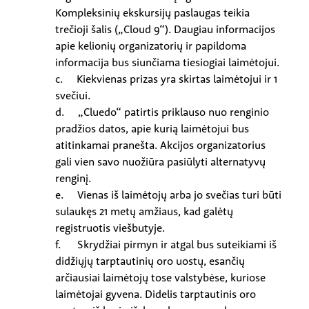
Kompleksinių ekskursijų paslaugas teikia
trečioji šalis („Cloud 9“). Daugiau informacijos
apie kelionių organizatorių ir papildoma
informacija bus siunčiama tiesiogiai laimėtojui.
c. Kiekvienas prizas yra skirtas laimėtojui ir 1
svečiui.
d. „Cluedo“ patirtis priklauso nuo renginio
pradžios datos, apie kurią laimėtojui bus
atitinkamai pranešta. Akcijos organizatorius
gali vien savo nuožiūra pasiūlyti alternatyvų
renginį.
e. Vienas iš laimėtojų arba jo svečias turi būti
sulaukęs 21 metų amžiaus, kad galėtų
registruotis viešbutyje.
f. Skrydžiai pirmyn ir atgal bus suteikiami iš
didžiųjų tarptautinių oro uostų, esančių
arčiausiai laimėtojų tose valstybėse, kuriose
laimėtojai gyvena. Didelis tarptautinis oro