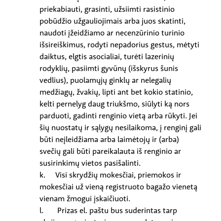
priekabiauti, grasinti, užsiimti rasistinio
pobūdžio užgauliojimais arba juos skatinti,
naudoti įžeidžiamo ar necenzūrinio turinio
išsireiškimus, rodyti nepadorius gestus, mėtyti
daiktus, elgtis asocialiai, turėti lazerinių
rodyklių, pasiimti gyvūnų (išskyrus šunis
vedlius), puolamųjų ginklų ar nelegalių
medžiagų, žvakių, lipti ant bet kokio statinio,
kelti pernelyg daug triukšmo, siūlyti ką nors
parduoti, gadinti renginio vietą arba rūkyti. Jei
šių nuostatų ir sąlygų nesilaikoma, į renginį gali
būti neįleidžiama arba laimėtojų ir (arba)
svečių gali būti pareikalauta iš renginio ar
susirinkimų vietos pasišalinti.
k. Visi skrydžių mokesčiai, priemokos ir
mokesčiai už vieną registruoto bagažo vienetą
vienam žmogui įskaičiuoti.
l. Prizas el. paštu bus suderintas tarp