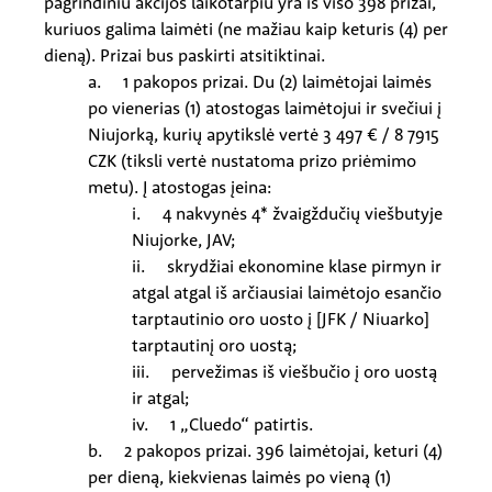
pagrindiniu akcijos laikotarpiu yra iš viso 398 prizai,
kuriuos galima laimėti (ne mažiau kaip keturis (4) per
dieną). Prizai bus paskirti atsitiktinai.
a. 1 pakopos prizai. Du (2) laimėtojai laimės
po vienerias (1) atostogas laimėtojui ir svečiui į
Niujorką, kurių apytikslė vertė 3 497 € / 8 7915
CZK (tiksli vertė nustatoma prizo priėmimo
metu). Į atostogas įeina:
i. 4 nakvynės 4* žvaigždučių viešbutyje
Niujorke, JAV;
ii. skrydžiai ekonomine klase pirmyn ir
atgal atgal iš arčiausiai laimėtojo esančio
tarptautinio oro uosto į [JFK / Niuarko]
tarptautinį oro uostą;
iii. pervežimas iš viešbučio į oro uostą
ir atgal;
iv. 1 „Cluedo“ patirtis.
b. 2 pakopos prizai. 396 laimėtojai, keturi (4)
per dieną, kiekvienas laimės po vieną (1)