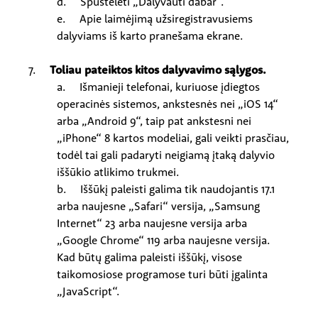
d. Spustelėti „Dalyvauti dabar“.
e. Apie laimėjimą užsiregistravusiems
dalyviams iš karto pranešama ekrane.
7.
Toliau pateiktos kitos dalyvavimo sąlygos.
a. Išmanieji telefonai, kuriuose įdiegtos
operacinės sistemos, ankstesnės nei „iOS 14“
arba „Android 9“, taip pat ankstesni nei
„iPhone“ 8 kartos modeliai, gali veikti prasčiau,
todėl tai gali padaryti neigiamą įtaką dalyvio
iššūkio atlikimo trukmei.
b. Iššūkį paleisti galima tik naudojantis 17.1
arba naujesne „Safari“ versija, „Samsung
Internet“ 23 arba naujesne versija arba
„Google Chrome“ 119 arba naujesne versija.
Kad būtų galima paleisti iššūkį, visose
taikomosiose programose turi būti įgalinta
„JavaScript“.