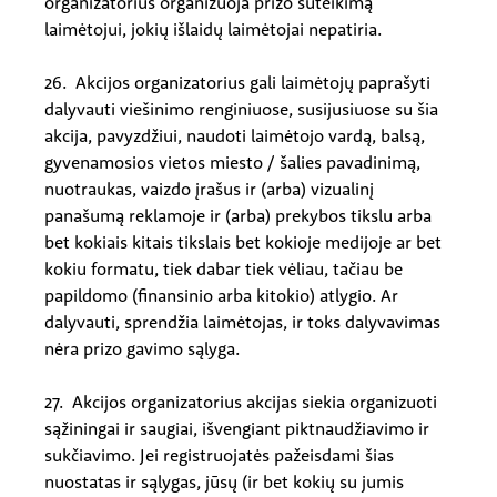
organizatorius organizuoja prizo suteikimą
laimėtojui, jokių išlaidų laimėtojai nepatiria.
26. Akcijos organizatorius gali laimėtojų paprašyti
dalyvauti viešinimo renginiuose, susijusiuose su šia
akcija, pavyzdžiui, naudoti laimėtojo vardą, balsą,
gyvenamosios vietos miesto / šalies pavadinimą,
nuotraukas, vaizdo įrašus ir (arba) vizualinį
panašumą reklamoje ir (arba) prekybos tikslu arba
bet kokiais kitais tikslais bet kokioje medijoje ar bet
kokiu formatu, tiek dabar tiek vėliau, tačiau be
papildomo (finansinio arba kitokio) atlygio. Ar
dalyvauti, sprendžia laimėtojas, ir toks dalyvavimas
nėra prizo gavimo sąlyga.
27. Akcijos organizatorius akcijas siekia organizuoti
sąžiningai ir saugiai, išvengiant piktnaudžiavimo ir
sukčiavimo. Jei registruojatės pažeisdami šias
nuostatas ir sąlygas, jūsų (ir bet kokių su jumis