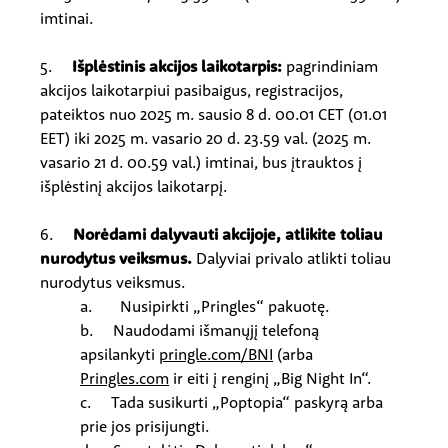
imtinai.
5.
Išplėstinis akcijos laikotarpis:
pagrindiniam
akcijos laikotarpiui pasibaigus, registracijos,
pateiktos nuo 2025 m. sausio 8 d. 00.01 CET (01.01
EET) iki 2025 m. vasario 20 d. 23.59 val. (2025 m.
vasario 21 d. 00.59 val.) imtinai, bus įtrauktos į
išplėstinį akcijos laikotarpį.
6.
Norėdami dalyvauti akcijoje, atlikite toliau
nurodytus veiksmus.
Dalyviai privalo atlikti toliau
nurodytus veiksmus.
a. Nusipirkti „Pringles“ pakuotę.
b. Naudodami išmanųjį telefoną
apsilankyti
pringle.com/BNI
(arba
Pringles.com
ir eiti į renginį „Big Night In“.
c. Tada susikurti „Poptopia“ paskyrą arba
prie jos prisijungti.