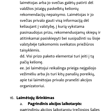
laimėtojas arba jo svečias galėtų patirti dėl
valdžios įstaigų paskelbtų kelionių
rekomendacijų nepaisymo. Laimėtojas ir jo
svečias privalo gauti visą informaciją dėl
keliaujant į valstybę, į kurią vykstama
pasinaudojus prizu, rekomenduojamų skiepų ir
atitinkamai pasiskiepyti bei susipažinti su šioje
valstybėje taikomomis sveikatos priežiūros
taisyklėmis.
dd. Visi prizo paketo elementai turi įeiti į tą
pačią kelionę.
ee. Jei laimėtojui reikalinga prieiga neįgaliojo
vežimėliu arba jis turi kitų panašių poreikių,
apie tai laimėtojas privalo pranešti akcijos
organizatoriui.
16.
Laimėtojų išrinkimas
a.
Pagrindinis akcijos laikotarpis:
pagrindiniu akcijos laikotarpiu trečiosios šalies