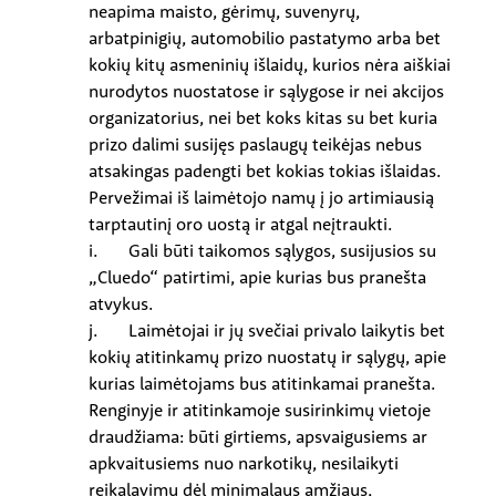
neapima maisto, gėrimų, suvenyrų,
arbatpinigių, automobilio pastatymo arba bet
kokių kitų asmeninių išlaidų, kurios nėra aiškiai
nurodytos nuostatose ir sąlygose ir nei akcijos
organizatorius, nei bet koks kitas su bet kuria
prizo dalimi susijęs paslaugų teikėjas nebus
atsakingas padengti bet kokias tokias išlaidas.
Pervežimai iš laimėtojo namų į jo artimiausią
tarptautinį oro uostą ir atgal neįtraukti.
i. Gali būti taikomos sąlygos, susijusios su
„Cluedo“ patirtimi, apie kurias bus pranešta
atvykus.
j. Laimėtojai ir jų svečiai privalo laikytis bet
kokių atitinkamų prizo nuostatų ir sąlygų, apie
kurias laimėtojams bus atitinkamai pranešta.
Renginyje ir atitinkamoje susirinkimų vietoje
draudžiama: būti girtiems, apsvaigusiems ar
apkvaitusiems nuo narkotikų, nesilaikyti
reikalavimų dėl minimalaus amžiaus,