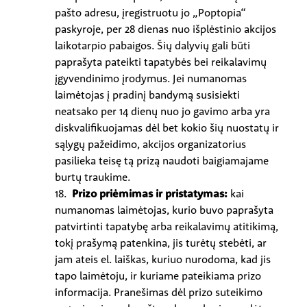
pašto adresu, įregistruotu jo „Poptopia“
paskyroje, per 28 dienas nuo išplėstinio akcijos
laikotarpio pabaigos. Šių dalyvių gali būti
paprašyta pateikti tapatybės bei reikalavimų
įgyvendinimo įrodymus. Jei numanomas
laimėtojas į pradinį bandymą susisiekti
neatsako per 14 dienų nuo jo gavimo arba yra
diskvalifikuojamas dėl bet kokio šių nuostatų ir
sąlygų pažeidimo, akcijos organizatorius
pasilieka teisę tą prizą naudoti baigiamajame
burtų traukime.
18.
Prizo priėmimas ir pristatymas:
kai
numanomas laimėtojas, kurio buvo paprašyta
patvirtinti tapatybę arba reikalavimų atitikimą,
tokį prašymą patenkina, jis turėtų stebėti, ar
jam ateis el. laiškas, kuriuo nurodoma, kad jis
tapo laimėtoju, ir kuriame pateikiama prizo
informacija. Pranešimas dėl prizo suteikimo