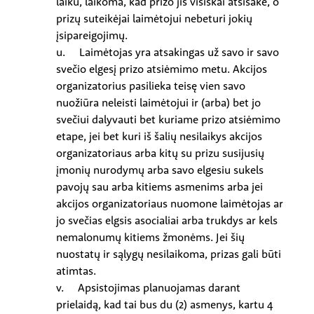
laiku, laikoma, kad prizo jis visiškai atsisakė, o
prizų suteikėjai laimėtojui nebeturi jokių
įsipareigojimų.
u. Laimėtojas yra atsakingas už savo ir savo
svečio elgesį prizo atsiėmimo metu. Akcijos
organizatorius pasilieka teisę vien savo
nuožiūra neleisti laimėtojui ir (arba) bet jo
svečiui dalyvauti bet kuriame prizo atsiėmimo
etape, jei bet kuri iš šalių nesilaikys akcijos
organizatoriaus arba kitų su prizu susijusių
įmonių nurodymų arba savo elgesiu sukels
pavojų sau arba kitiems asmenims arba jei
akcijos organizatoriaus nuomone laimėtojas ar
jo svečias elgsis asocialiai arba trukdys ar kels
nemalonumų kitiems žmonėms. Jei šių
nuostatų ir sąlygų nesilaikoma, prizas gali būti
atimtas.
v. Apsistojimas planuojamas darant
prielaidą, kad tai bus du (2) asmenys, kartu 4