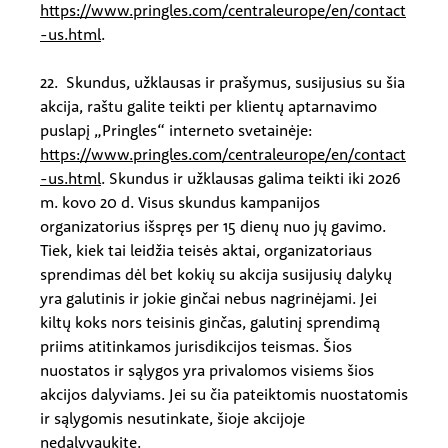
https://www.pringles.com/centraleurope/en/contact
-us.html
.
22. Skundus, užklausas ir prašymus, susijusius su šia
akcija, raštu galite teikti per klientų aptarnavimo
puslapį „Pringles“ interneto svetainėje:
https://www.pringles.com/centraleurope/en/contact
-us.html
. Skundus ir užklausas galima teikti iki 2026
m. kovo 20 d. Visus skundus kampanijos
organizatorius išspręs per 15 dienų nuo jų gavimo.
Tiek, kiek tai leidžia teisės aktai, organizatoriaus
sprendimas dėl bet kokių su akcija susijusių dalykų
yra galutinis ir jokie ginčai nebus nagrinėjami. Jei
kiltų koks nors teisinis ginčas, galutinį sprendimą
priims atitinkamos jurisdikcijos teismas. Šios
nuostatos ir sąlygos yra privalomos visiems šios
akcijos dalyviams. Jei su čia pateiktomis nuostatomis
ir sąlygomis nesutinkate, šioje akcijoje
nedalyvaukite.