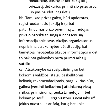
medicininę, teisinę ar bet kokią kitą
priežastį, dėl kurios priimti šio prizo arba
juo pasinaudoti negalėtų.
bb. Tam, kad prizas galėtų būti apdorotas,
registruodamasis į akciją ir (arba)
patvirtindamas prizo priėmimą laimėtojas
privalo pateikti teisingą ir nepasenusią
informaciją apie save. Akcijos organizatorius
neprisiima atsakomybės dėl situacijų, kai
laimėtojai nepateikia tikslios informacijos ir dėl
to pakinta galimybės prizą priimti arba jį
suteikti.
cc. Atsakomybė už susipažinimą su bet
kokiomis valdžios įstaigų paskelbtomis
kelionių rekomendacijomis, pagal kurias būtų
galima įvertinti keliavimo į atitinkamą vietą
rizikos priimtinumą, tenka laimėtojui ir bet
kokiam jo svečiui. Organizatorius neatsako už
jokius nuostolius ar žalą, kurią bet koks