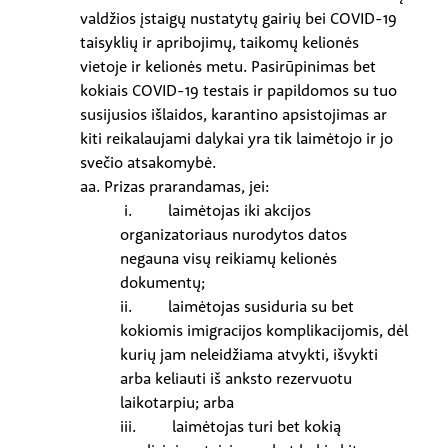
valdžios įstaigų nustatytų gairių bei COVID-19
taisyklių ir apribojimų, taikomų kelionės
vietoje ir kelionės metu. Pasirūpinimas bet
kokiais COVID-19 testais ir papildomos su tuo
susijusios išlaidos, karantino apsistojimas ar
kiti reikalaujami dalykai yra tik laimėtojo ir jo
svečio atsakomybė.
aa. Prizas prarandamas, jei:
i. laimėtojas iki akcijos
organizatoriaus nurodytos datos
negauna visų reikiamų kelionės
dokumentų;
ii. laimėtojas susiduria su bet
kokiomis imigracijos komplikacijomis, dėl
kurių jam neleidžiama atvykti, išvykti
arba keliauti iš anksto rezervuotu
laikotarpiu; arba
iii. laimėtojas turi bet kokią