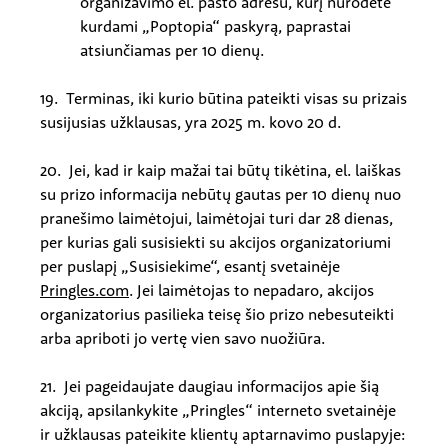
organizavimo el. pašto adresu, kurį nurodėte
kurdami „Poptopia“ paskyrą, paprastai
atsiunčiamas per 10 dienų.
19. Terminas, iki kurio būtina pateikti visas su prizais
susijusias užklausas, yra 2025 m. kovo 20 d.
20. Jei, kad ir kaip mažai tai būtų tikėtina, el. laiškas
su prizo informacija nebūtų gautas per 10 dienų nuo
pranešimo laimėtojui, laimėtojai turi dar 28 dienas,
per kurias gali susisiekti su akcijos organizatoriumi
per puslapį „Susisiekime“, esantį svetainėje
Pringles.com
. Jei laimėtojas to nepadaro, akcijos
organizatorius pasilieka teisę šio prizo nebesuteikti
arba apriboti jo vertę vien savo nuožiūra.
21. Jei pageidaujate daugiau informacijos apie šią
akciją, apsilankykite „Pringles“ interneto svetainėje
ir užklausas pateikite klientų aptarnavimo puslapyje: