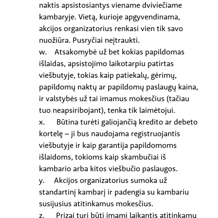
naktis apsistosiantys viename dviviečiame
kambaryje. Vietą, kurioje apgyvendinama,
akcijos organizatorius renkasi vien tik savo
nuožiūra. Pusryčiai neįtraukti.
w. Atsakomybė už bet kokias papildomas
išlaidas, apsistojimo laikotarpiu patirtas
viešbutyje, tokias kaip patiekalų, gėrimų,
papildomų naktų ar papildomų paslaugų kaina,
ir valstybės už tai imamus mokesčius (tačiau
tuo neapsiribojant), tenka tik laimėtojui.
x. Būtina turėti galiojančią kredito ar debeto
kortelę – ji bus naudojama registruojantis
viešbutyje ir kaip garantija papildomoms
išlaidoms, tokioms kaip skambučiai iš
kambario arba kitos viešbučio paslaugos.
y. Akcijos organizatorius sumoka už
standartinį kambarį ir padengia su kambariu
susijusius atitinkamus mokesčius.
z. Prizai turi būti imami laikantis atitinkamų