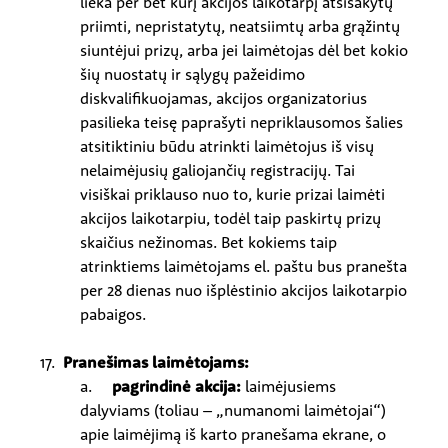
lieka per bet kurį akcijos laikotarpį atsisakytų
priimti, nepristatytų, neatsiimtų arba grąžintų
siuntėjui prizų, arba jei laimėtojas dėl bet kokio
šių nuostatų ir sąlygų pažeidimo
diskvalifikuojamas, akcijos organizatorius
pasilieka teisę paprašyti nepriklausomos šalies
atsitiktiniu būdu atrinkti laimėtojus iš visų
nelaimėjusių galiojančių registracijų. Tai
visiškai priklauso nuo to, kurie prizai laimėti
akcijos laikotarpiu, todėl taip paskirtų prizų
skaičius nežinomas. Bet kokiems taip
atrinktiems laimėtojams el. paštu bus pranešta
per 28 dienas nuo išplėstinio akcijos laikotarpio
pabaigos.
17.
Pranešimas laimėtojams:
a.
pagrindinė akcija:
laimėjusiems
dalyviams (toliau – „numanomi laimėtojai“)
apie laimėjimą iš karto pranešama ekrane, o