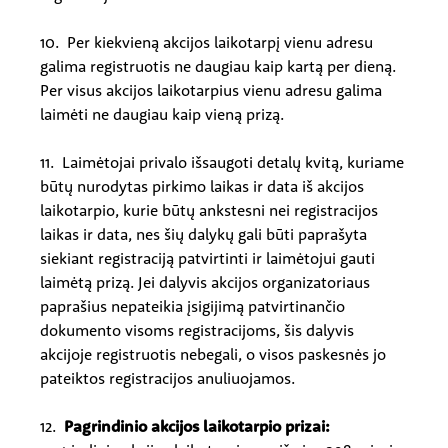
10. Per kiekvieną akcijos laikotarpį vienu adresu
galima registruotis ne daugiau kaip kartą per dieną.
Per visus akcijos laikotarpius vienu adresu galima
laimėti ne daugiau kaip vieną prizą.
11. Laimėtojai privalo išsaugoti detalų kvitą, kuriame
būtų nurodytas pirkimo laikas ir data iš akcijos
laikotarpio, kurie būtų ankstesni nei registracijos
laikas ir data, nes šių dalykų gali būti paprašyta
siekiant registraciją patvirtinti ir laimėtojui gauti
laimėtą prizą. Jei dalyvis akcijos organizatoriaus
paprašius nepateikia įsigijimą patvirtinančio
dokumento visoms registracijoms, šis dalyvis
akcijoje registruotis nebegali, o visos paskesnės jo
pateiktos registracijos anuliuojamos.
12.
Pagrindinio akcijos laikotarpio prizai: