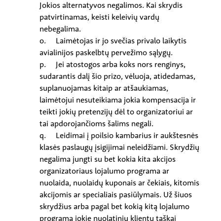
Jokios alternatyvos negalimos. Kai skrydis
patvirtinamas, keisti keleivių vardų
nebegalima.
o. Laimėtojas ir jo svečias privalo laikytis
avialinijos paskelbtų pervežimo sąlygų.
p. Jei atostogos arba koks nors renginys,
sudarantis dalį šio prizo, vėluoja, atidedamas,
suplanuojamas kitaip ar atšaukiamas,
laimėtojui nesuteikiama jokia kompensacija ir
teikti jokių pretenzijų dėl to organizatoriui ar
tai apdorojančioms šalims negali.
q. Leidimai į poilsio kambarius ir aukštesnės
klasės paslaugų įsigijimai neleidžiami. Skrydžių
negalima jungti su bet kokia kita akcijos
organizatoriaus lojalumo programa ar
nuolaida, nuolaidų kuponais ar čekiais, kitomis
akcijomis ar specialiais pasiūlymais. Už šiuos
skrydžius arba pagal bet kokią kitą lojalumo
programą jokie nuolatinių klientų taškai