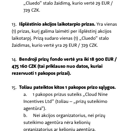
„Cluedo“ stalo žaidimą, kurio vertė 29 EUR /
729 CZK.
13.
Išplėstinio akcijos laikotarpio prizas.
Yra vienas
(1) prizas, kurį galima laimėti per išplėstinį akcijos
laikotarpį. Prizą sudaro vienas (1) „Cluedo“ stalo
žaidimas, kurio vertė yra 29 EUR / 729 CZK.
14.
Bendroji prizų fondo vertė yra iki 18 900 EUR /
475 160 CZK (tai priklauso nuo datos, kuriai
rezervuoti 1 pakopos prizai).
15.
Toliau pateiktos kitos 1 pakopos prizo sąlygos.
a. 1 pakopos prizus suteiks „Cloud Nine
Incentives Ltd“ (toliau – „prizų suteikimo
agentūra“).
b. Nei akcijos organizatorius, nei prizų
suteikimo agentūra nėra kelionių
organizatorius ar kelionių agentūra.