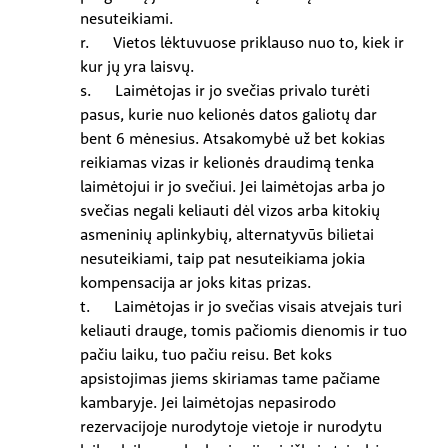
nesuteikiami.
r. Vietos lėktuvuose priklauso nuo to, kiek ir
kur jų yra laisvų.
s. Laimėtojas ir jo svečias privalo turėti
pasus, kurie nuo kelionės datos galiotų dar
bent 6 mėnesius. Atsakomybė už bet kokias
reikiamas vizas ir kelionės draudimą tenka
laimėtojui ir jo svečiui. Jei laimėtojas arba jo
svečias negali keliauti dėl vizos arba kitokių
asmeninių aplinkybių, alternatyvūs bilietai
nesuteikiami, taip pat nesuteikiama jokia
kompensacija ar joks kitas prizas.
t. Laimėtojas ir jo svečias visais atvejais turi
keliauti drauge, tomis pačiomis dienomis ir tuo
pačiu laiku, tuo pačiu reisu. Bet koks
apsistojimas jiems skiriamas tame pačiame
kambaryje. Jei laimėtojas nepasirodo
rezervacijoje nurodytoje vietoje ir nurodytu