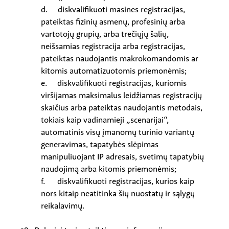
d. diskvalifikuoti masines registracijas,
pateiktas fizinių asmenų, profesinių arba
vartotojų grupių, arba trečiųjų šalių,
neišsamias registracija arba registracijas,
pateiktas naudojantis makrokomandomis ar
kitomis automatizuotomis priemonėmis;
e. diskvalifikuoti registracijas, kuriomis
viršijamas maksimalus leidžiamas registracijų
skaičius arba pateiktas naudojantis metodais,
tokiais kaip vadinamieji „scenarijai“,
automatinis visų įmanomų turinio variantų
generavimas, tapatybės slėpimas
manipuliuojant IP adresais, svetimų tapatybių
naudojimą arba kitomis priemonėmis;
f. diskvalifikuoti registracijas, kurios kaip
nors kitaip neatitinka šių nuostatų ir sąlygų
reikalavimų.