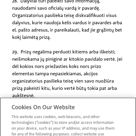
28. Dalyviai turi pateikti savo informaciją,
naudodami savo oficialų vardą ir pavardę.
Organizatorius pasilieka teisę diskvalifikuoti visus
dalyvius, kurie naudoja kelis vardus ir pavardes arba
el. pašto adresus, ir pareikalauti, kad jie grąžintų bet
kokį laimėtą prizą.
29. Prizų negalima perduoti kitiems arba iškeisti;
neišmokama jų piniginė ar kitokio pavidalo vertė. Jei
dėl kokios nors priežasties koks nors prizo
elementas tampa nepasiekiamas, akcijos
organizatorius pasilieka teisę vien savo nuožiūra
prizą pakeisti kitu, kurio vertė būtų tokia pat arba
aukštesnė.
Cookies On Our Website
30. Visus susijusius mokesčius, kuriuos reikia
This website uses cookies, web beacons, and other
sumokėti norint atsiimti prizą, turi sumokėti
technologies (“cookies”) to store and/or access information
laimėtojas.
on your device, such as your IP address, and may use them
for any of the following purposes: collect website use