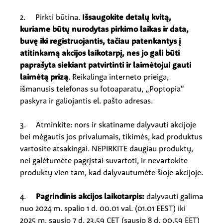
2. Pirkti būtina.
Išsaugokite detalų kvitą,
kuriame būtų nurodytas pirkimo laikas ir data,
buvę iki registruojantis, tačiau patenkantys į
atitinkamą akcijos laikotarpį, nes jo gali būti
paprašyta siekiant patvirtinti ir laimėtojui gauti
laimėtą prizą
. Reikalinga interneto prieiga,
išmanusis telefonas su fotoaparatu, „Poptopia“
paskyra ir galiojantis el. pašto adresas.
3. Atminkite: nors ir skatiname dalyvauti akcijoje
bei mėgautis jos privalumais, tikimės, kad produktus
vartosite atsakingai. NEPIRKITE daugiau produktų,
nei galėtumėte pagrįstai suvartoti, ir nevartokite
produktų vien tam, kad dalyvautumėte šioje akcijoje.
4.
Pagrindinis akcijos laikotarpis:
dalyvauti galima
nuo 2024 m. spalio 1 d. 00.01 val. (01.01 EEST) iki
2025 m. sausio 7 d. 23.59 CET (sausio 8 d. 00.59 EET)