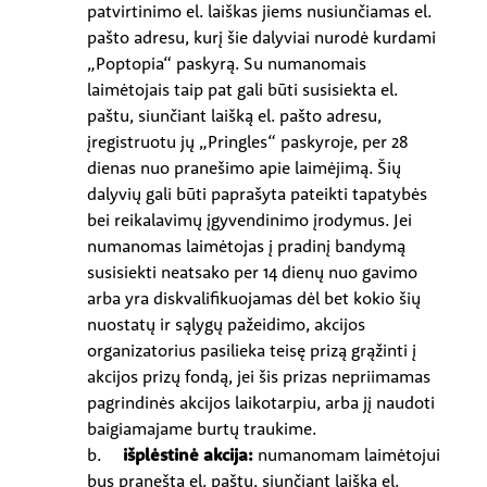
patvirtinimo el. laiškas jiems nusiunčiamas el.
pašto adresu, kurį šie dalyviai nurodė kurdami
„Poptopia“ paskyrą. Su numanomais
laimėtojais taip pat gali būti susisiekta el.
paštu, siunčiant laišką el. pašto adresu,
įregistruotu jų „Pringles“ paskyroje, per 28
dienas nuo pranešimo apie laimėjimą. Šių
dalyvių gali būti paprašyta pateikti tapatybės
bei reikalavimų įgyvendinimo įrodymus. Jei
numanomas laimėtojas į pradinį bandymą
susisiekti neatsako per 14 dienų nuo gavimo
arba yra diskvalifikuojamas dėl bet kokio šių
nuostatų ir sąlygų pažeidimo, akcijos
organizatorius pasilieka teisę prizą grąžinti į
akcijos prizų fondą, jei šis prizas nepriimamas
pagrindinės akcijos laikotarpiu, arba jį naudoti
baigiamajame burtų traukime.
b.
išplėstinė akcija:
numanomam laimėtojui
bus pranešta el. paštu, siunčiant laišką el.