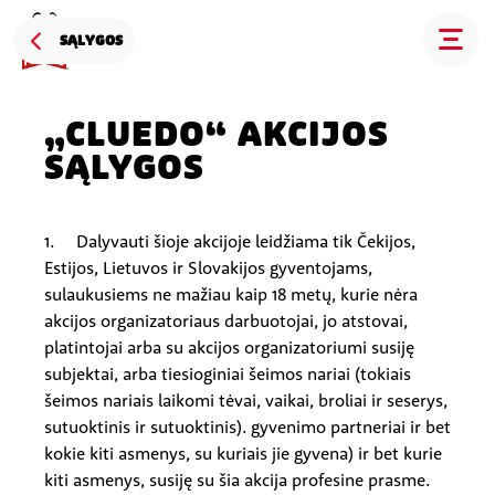
SĄLYGOS
„CLUEDO“ AKCIJOS
SĄLYGOS
1. Dalyvauti šioje akcijoje leidžiama tik Čekijos,
Estijos, Lietuvos ir Slovakijos gyventojams,
sulaukusiems ne mažiau kaip 18 metų, kurie nėra
akcijos organizatoriaus darbuotojai, jo atstovai,
platintojai arba su akcijos organizatoriumi susiję
subjektai, arba tiesioginiai šeimos nariai (tokiais
šeimos nariais laikomi tėvai, vaikai, broliai ir seserys,
sutuoktinis ir sutuoktinis). gyvenimo partneriai ir bet
kokie kiti asmenys, su kuriais jie gyvena) ir bet kurie
kiti asmenys, susiję su šia akcija profesine prasme.