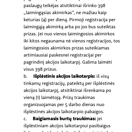
paslaugų teikėjas atsitiktinai išrinko 398
„laimingąsias akimirkas“, ne mažiau kaip
keturias (4) per dieną. Pirmoji registracija per
laimingąją akimirką arba po jos bus suteiktas
prizas. Jei nuo vienos laimingosios akimirkos
iki kitos negaunama nė vienos registracijos, tos
laimingosios akimirkos prizas suteikiamas
artimiausiai paskesnei registracijai per
pagrindinį akcijos laikotarpį. Galima laimėti
visus 398 prizus.
b.
Išplėstinis akcijos laikotarpis:
iš visų
tinkamų registracijų, pateiktų per išplėstinės
akcijos laikotarpį, atsitiktinai išrenkama po
vieną (1) laimėtoją. Prizų traukimas
organizuojamas per 5 darbo dienas nuo
išplėstinės akcijos laikotarpio pabaigos.
c.
Baigiamasis burtų traukimas:
jei
išplėstiniam akcijos laikotarpiui pasibaigus