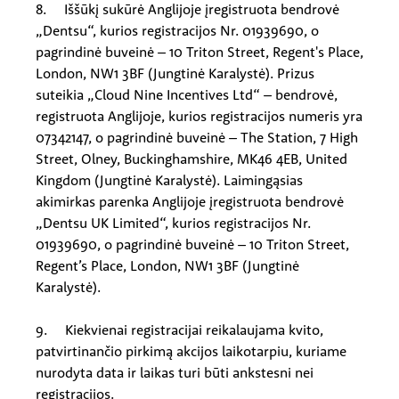
8. Iššūkį sukūrė Anglijoje įregistruota bendrovė
„Dentsu“, kurios registracijos Nr. 01939690, o
pagrindinė buveinė – 10 Triton Street, Regent's Place,
London, NW1 3BF (Jungtinė Karalystė). Prizus
suteikia „Cloud Nine Incentives Ltd“ – bendrovė,
registruota Anglijoje, kurios registracijos numeris yra
07342147, o pagrindinė buveinė – The Station, 7 High
Street, Olney, Buckinghamshire, MK46 4EB, United
Kingdom (Jungtinė Karalystė). Laimingąsias
akimirkas parenka Anglijoje įregistruota bendrovė
„Dentsu UK Limited“, kurios registracijos Nr.
01939690, o pagrindinė buveinė – 10 Triton Street,
Regent’s Place, London, NW1 3BF (Jungtinė
Karalystė).
9. Kiekvienai registracijai reikalaujama kvito,
patvirtinančio pirkimą akcijos laikotarpiu, kuriame
nurodyta data ir laikas turi būti ankstesni nei
registracijos.