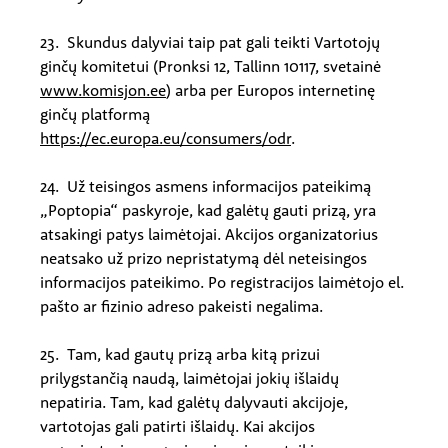
23. Skundus dalyviai taip pat gali teikti Vartotojų
ginčų komitetui (Pronksi 12, Tallinn 10117, svetainė
www.komisjon.ee
) arba per Europos internetinę
ginčų platformą
https://ec.europa.eu/consumers/odr
.
24. Už teisingos asmens informacijos pateikimą
„Poptopia“ paskyroje, kad galėtų gauti prizą, yra
atsakingi patys laimėtojai. Akcijos organizatorius
neatsako už prizo nepristatymą dėl neteisingos
informacijos pateikimo. Po registracijos laimėtojo el.
pašto ar fizinio adreso pakeisti negalima.
25. Tam, kad gautų prizą arba kitą prizui
prilygstančią naudą, laimėtojai jokių išlaidų
nepatiria. Tam, kad galėtų dalyvauti akcijoje,
vartotojas gali patirti išlaidų. Kai akcijos