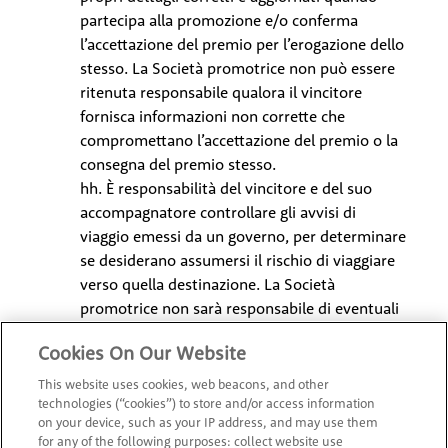
partecipa alla promozione e/o conferma
l’accettazione del premio per l’erogazione dello
stesso. La Società promotrice non può essere
ritenuta responsabile qualora il vincitore
fornisca informazioni non corrette che
compromettano l’accettazione del premio o la
consegna del premio stesso.
hh. È responsabilità del vincitore e del suo
accompagnatore controllare gli avvisi di
viaggio emessi da un governo, per determinare
se desiderano assumersi il rischio di viaggiare
verso quella destinazione. La Società
promotrice non sarà responsabile di eventuali
perdite o danni subiti dai vincitori o dai loro
Cookies On Our Website
accompagnatori a causa della mancata
osservanza degli avvisi di viaggio emessi da un
This website uses cookies, web beacons, and other
governo. È responsabilità del vincitore e del
technologies (“cookies”) to store and/or access information
on your device, such as your IP address, and may use them
suo accompagnatore ottenere tutte le
for any of the following purposes: collect website use