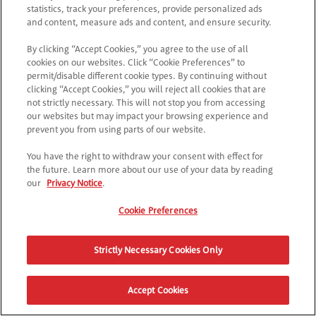
informazioni relative a qualsiasi vaccinazione
statistics, track your preferences, provide personalized ads
raccomandata ed effettuare tali vaccinazioni,
and content, measure ads and content, and ensure security.
nonché attenersi alle norme sanitarie richieste
By clicking “Accept Cookies,” you agree to the use of all
da qualsiasi paese di destinazione del premio.
cookies on our websites. Click “Cookie Preferences” to
ii. Il vincitore deve informare la Società
permit/disable different cookie types. By continuing without
promotrice in caso di eventuali esigenze di
clicking “Accept Cookies,” you will reject all cookies that are
not strictly necessary. This will not stop you from accessing
accesso con sedia a rotelle o simili.
our websites but may impact your browsing experience and
8. Notifica del vincitore
prevent you from using parts of our website.
Le procedure di notifica della vincita e di consegna
del premio saranno effettuate a seguito delle
You have the right to withdraw your consent with effect for
the future. Learn more about our use of your data by reading
operazioni necessarie per identificare il vincitore, che
our
Privacy Notice
.
si svolgeranno come previsto dall’articolo 3. Il
vincitore riceverà un messaggio di posta elettronica
Cookie Preferences
all’indirizzo registrato sul suo account Kellogg’s e
utilizzato durante la partecipazione per confermare
Strictly Necessary Cookies Only
l’idoneità e l’accettazione del premio. Ai vincitori
potrebbe essere richiesto di fornire un documento
d’identità e una copia della prova o delle prove
Accept Cookies
d’acquisto utilizzate per partecipare. I vincitori