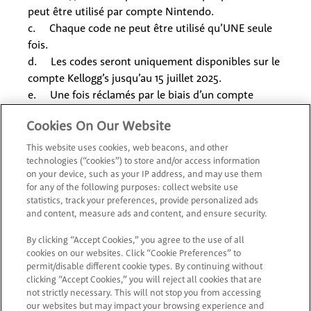
peut être utilisé par compte Nintendo.
c. Chaque code ne peut être utilisé qu’UNE seule
fois.
d. Les codes seront uniquement disponibles sur le
compte Kellogg’s jusqu’au 15 juillet 2025.
e. Une fois réclamés par le biais d’un compte
My Nintendo, les points Platinum ne sont valides
Cookies On Our Website
que pendant une période de 6 mois. Au-delà de
cette période, tous les points Platinum non utilisés
This website uses cookies, web beacons, and other
seront supprimés du compte My Nintendo.
technologies (“cookies”) to store and/or access information
on your device, such as your IP address, and may use them
f. Les codes peuvent être utilisés sur [Nintendo
for any of the following purposes: collect website use
promo landing page URL] ou
statistics, track your preferences, provide personalized ads
https://my.nintendo.com/serial_number
du
and content, measure ads and content, and ensure security.
7 janvier 2025 au 30 septembre 2025
By clicking “Accept Cookies,” you agree to the use of all
g. Les Conditions du contrat de compte Nintendo
cookies on our websites. Click “Cookie Preferences” to
et du programme My Nintendo Rewards
permit/disable different cookie types. By continuing without
s’appliquent. Pour consulter les Conditions générales
clicking “Accept Cookies,” you will reject all cookies that are
not strictly necessary. This will not stop you from accessing
du programme My Nintendo Rewards, allez sur :
our websites but may impact your browsing experience and