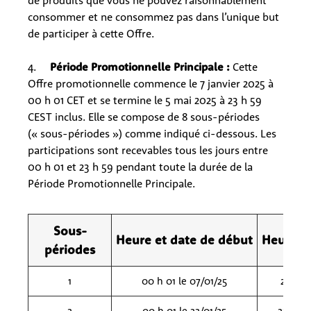
de produits que vous ne pouvez raisonnablement
consommer et ne consommez pas dans l’unique but
de participer à cette Offre.
4.
Période Promotionnelle Principale :
Cette
Offre promotionnelle commence le 7 janvier 2025 à
00 h 01 CET et se termine le 5 mai 2025 à 23 h 59
CEST inclus. Elle se compose de 8 sous-périodes
(« sous-périodes ») comme indiqué ci-dessous. Les
participations sont recevables tous les jours entre
00 h 01 et 23 h 59 pendant toute la durée de la
Période Promotionnelle Principale.
Sous-
Heure et date de début
Heure et
périodes
1
00 h 01 le 07/01/25
23 h 59
2
00 h 01 le 22/01/25
23 h 59