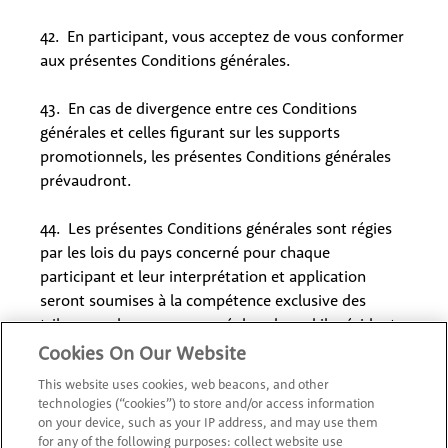
42. En participant, vous acceptez de vous conformer
aux présentes Conditions générales.
43. En cas de divergence entre ces Conditions
générales et celles figurant sur les supports
promotionnels, les présentes Conditions générales
prévaudront.
44. Les présentes Conditions générales sont régies
par les lois du pays concerné pour chaque
participant et leur interprétation et application
seront soumises à la compétence exclusive des
tribunaux du pays concerné dans lequel ils résident.
Cookies On Our Website
This website uses cookies, web beacons, and other
technologies (“cookies”) to store and/or access information
1.
Cadeau My Nintendo Platinum Points
on your device, such as your IP address, and may use them
for any of the following purposes: collect website use
(personnes résidant en Belgique et au