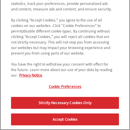
statistics, track your preferences, provide personalized ads
Luxembourg uniquement) :
entre le 7 janvier 2025
and content, measure ads and content, and ensure security.
à 00 h 01 et le 15 juillet 2025 à 23 h 59 inclus, les
utilisateurs peuvent réclamer 100 points
By clicking “Accept Cookies,” you agree to the use of all
cookies on our websites. Click “Cookie Preferences” to
Nintendo Platinum gratuits (« cadeaux ») d’une
permit/disable different cookie types. By continuing without
valeur d’environ 3,99 € à utiliser sur leur compte
clicking “Accept Cookies,” you will reject all cookies that are
Nintendo.
not strictly necessary. This will not stop you from accessing
our websites but may impact your browsing experience and
prevent you from using parts of our website.
2.
Comment demander et gagner des points
Nintendo Platinum :
You have the right to withdraw your consent with effect for
a. Aller sur Pringles à l’aide d’un smartphone
the future. Learn more about our use of your data by reading
pringles.com
accéder à l’Offre promotionnelle
our
Privacy Notice
.
Super Mario ;
Cookie Preferences
b. Créer un compte ou se connecter à un compte
Kellogg’s ;
c. Cliquer sur « Fais pop et marque des points » ;
Strictly Necessary Cookies Only
d. Les utilisateurs recevront alors un code unique
à utiliser sur leur compte Nintendo ;
Accept Cookies
e. Utiliser le bouton « Utiliser un code sur