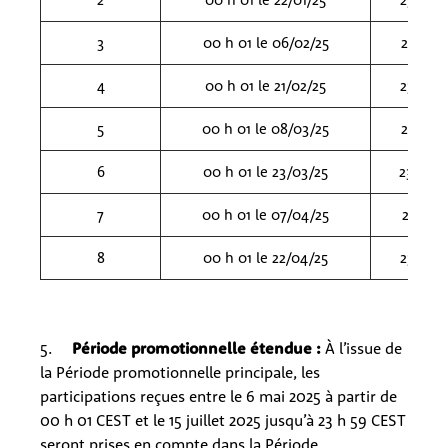
3
00 h 01 le 06/02/25
23 h 59
4
00 h 01 le 21/02/25
23 h 59
5
00 h 01 le 08/03/25
23 h 59
6
00 h 01 le 23/03/25
23 h 59
7
00 h 01 le 07/04/25
23 h 59
8
00 h 01 le 22/04/25
23 h 59
5.
Période promotionnelle étendue :
À l’issue de
la Période promotionnelle principale, les
participations reçues entre le 6 mai 2025 à partir de
00 h 01 CEST et le 15 juillet 2025 jusqu’à 23 h 59 CEST
seront prises en compte dans la Période