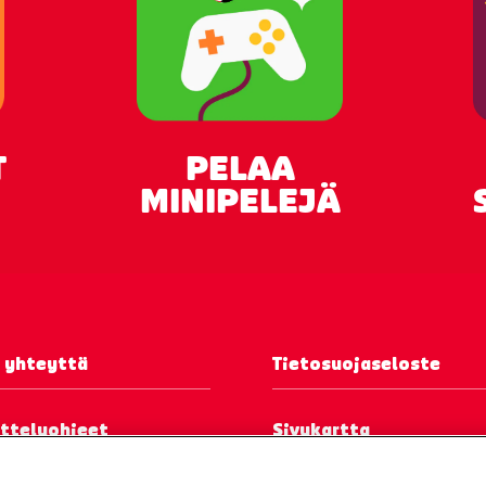
T
PELAA
MINIPELEJÄ
 yhteyttä
Tietosuojaseloste
itteluohjeet
Sivukartta