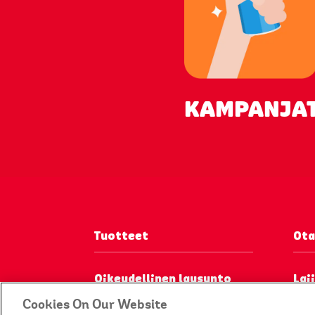
KAMPANJA
Tuotteet
Ota
Oikeudellinen lausunto
Laj
Cookies On Our Website