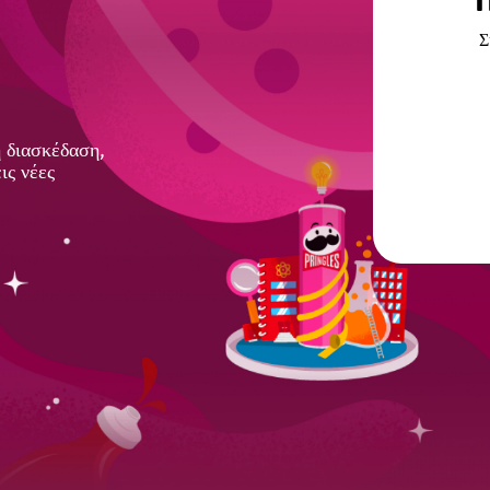
Γ
Σ
η διασκέδαση,
ις νέες