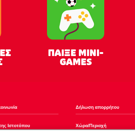
EΣ
ΠΑΙΞΕ MINI-
Σ
GAMES
κοινωνία
Δήλωση απορρήτου
της Ιστοτόπου
Χώρα/Περιοχή